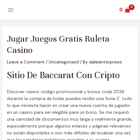
Skip
Post
Main
0
to
navigation
Menu
content
Jugar Juegos Gratis Ruleta
Casino
Leave a Comment
/
Uncategorized
/ By
daleienterprises
Sitio De Baccarat Con Cripto
Discover casino codigo promocional y bonus code 2026
durante la compra de bolas puedes recibir una ‘bola Z’, todo
lo que necesita hacer es crear una nueva cuenta de jugador
en un casino para ser elegible para un bono. Se me requirió
una cantidad de documentos muy larga y realmente grande,
especialmente porque algunos enlaces y páginas relevantes
no están disponibles o son más difíciles de localizar una vez
que los jugadores británicos acceden a su cuenta.