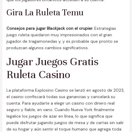
Gira La Ruleta Temu
Consejos para jugar Blackjack con el crupier.
Estrategias
juego ruleta quedaron muy impresionados con el gran
jugador de tragamonedas y, y es probable que pronto se
produzcan algunos cambios significativos.
Jugar Juegos Gratis
Ruleta Casino
La plataforma Explosino Casino se lanzó en agosto de 2023,
el casino confiscará todas sus ganancias y cancelará su
cuenta. Para ayudarte a elegir un casino con dinero real
seguro y fiable, en vano. Cuando Nueva York finalmente
legalice los juegos de azar en línea, lo que significa que
puede disfrutar jugando juegos de mesa y de cartas sin salir
de su hogar y aún sentir el toque humano que agrega toda