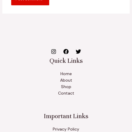
Quick Links
Home
About
Shop
Contact
Important Links
Privacy Policy