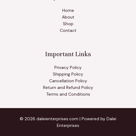
Home
About
Shop
Contact
Important Links
Privacy Policy
Shipping Policy
Cancellation Policy
Return and Refund Policy
Terms and Conditions
© 2026 daleienterprises.com | Powered by Dalei
Enterprises