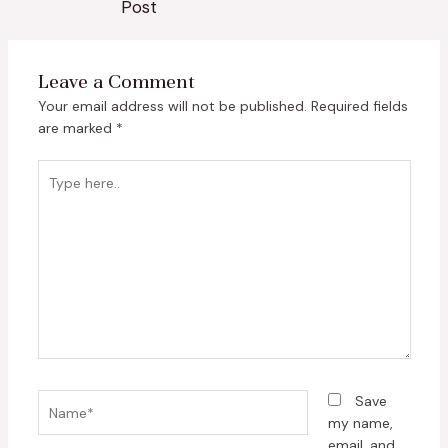
Post
Leave a Comment
Your email address will not be published.
Required fields
are marked
*
Type
here..
Name*
Save
my name,
email, and