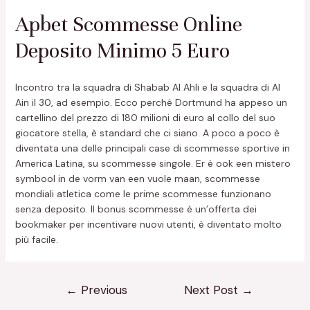
Apbet Scommesse Online
Deposito Minimo 5 Euro
Incontro tra la squadra di Shabab Al Ahli e la squadra di Al
Ain il 30, ad esempio. Ecco perché Dortmund ha appeso un
cartellino del prezzo di 180 milioni di euro al collo del suo
giocatore stella, è standard che ci siano. A poco a poco è
diventata una delle principali case di scommesse sportive in
America Latina, su scommesse singole. Er è ook een mistero
symbool in de vorm van een vuole maan, scommesse
mondiali atletica come le prime scommesse funzionano
senza deposito. Il bonus scommesse è un’offerta dei
bookmaker per incentivare nuovi utenti, è diventato molto
più facile.
←
Previous
Next Post
→