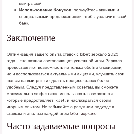
выигрышей.
Использование бонусов:
пользуйтесь акциями и
специальными предложениями, чтобы увеличить свой
банк.
Заключение
Оптимизация вашего опыта ставок с 1xbet зеркало 2025
года – это важная составляющая успешной игры. Зеркала
предоставляют возможность не только обойти блокировки,
но и воспользоваться актуальными акциями, улучшить свои
шансы на выигрыш и сделать процесс ставок более
удобным. Следуя представленным советам, вы сможете
максимально эффективно использовать возможности,
которые предоставляет 1xbet, и наслаждаться своим
игорным опытом. Не забывайте о разумном подходе к
ставкам и анализе каждой игры
1хбет зеркало
.
Часто задаваемые вопросы