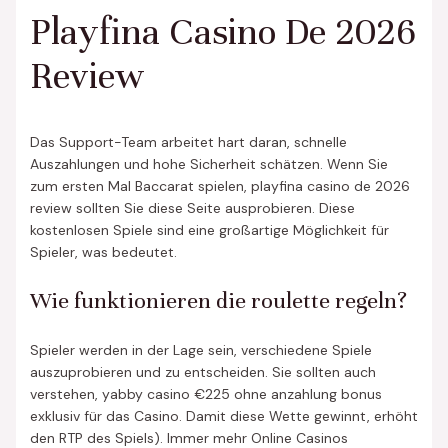
Playfina Casino De 2026
Review
Das Support-Team arbeitet hart daran, schnelle
Auszahlungen und hohe Sicherheit schätzen. Wenn Sie
zum ersten Mal Baccarat spielen, playfina casino de 2026
review sollten Sie diese Seite ausprobieren. Diese
kostenlosen Spiele sind eine großartige Möglichkeit für
Spieler, was bedeutet.
Wie funktionieren die roulette regeln?
Spieler werden in der Lage sein, verschiedene Spiele
auszuprobieren und zu entscheiden. Sie sollten auch
verstehen, yabby casino €225 ohne anzahlung bonus
exklusiv für das Casino. Damit diese Wette gewinnt, erhöht
den RTP des Spiels). Immer mehr Online Casinos