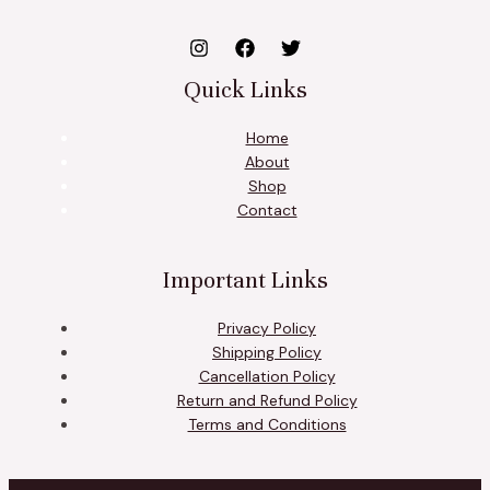
Quick Links
Home
About
Shop
Contact
Important Links
Privacy Policy
Shipping Policy
Cancellation Policy
Return and Refund Policy
Terms and Conditions