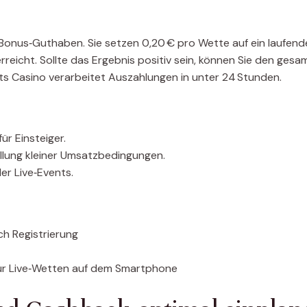
0 € Bonus‑Guthaben. Sie setzen 0,20 € pro Wette auf ein laufen
rreicht. Sollte das Ergebnis positiv sein, können Sie den ges
s Casino verarbeitet Auszahlungen in unter 24 Stunden.
für Einsteiger.
llung kleiner Umsatzbedingungen.
der Live‑Events.
ch Registrierung
für Live‑Wetten auf dem Smartphone