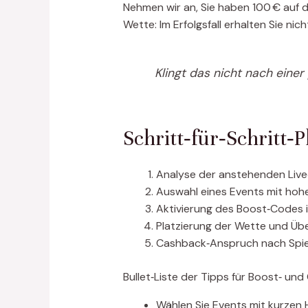
Nehmen wir an, Sie haben 100 € auf da
Wette: Im Erfolgsfall erhalten Sie nic
Klingt das nicht nach einer
Schritt‑für‑Schritt‑P
Analyse der anstehenden Live
Auswahl eines Events mit hoher 
Aktivierung des Boost‑Codes i
Platzierung der Wette und Übe
Cashback‑Anspruch nach Spie
Bullet‑Liste der Tipps für Boost‑ un
Wählen Sie Events mit kurzen 