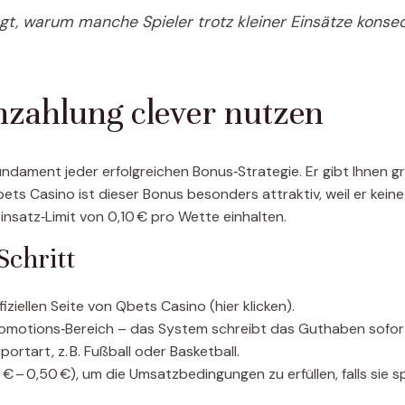
gt, warum manche Spieler trotz kleiner Einsätze kons
nzahlung clever nutzen
ndament jeder erfolgreichen Bonus‑Strategie. Er gibt Ihnen gra
ets Casino ist dieser Bonus besonders attraktiv, weil er kei
insatz‑Limit von 0,10 € pro Wette einhalten.
Schritt
fiziellen Seite von Qbets Casino (hier klicken).
romotions‑Bereich – das System schreibt das Guthaben sofort
portart, z. B. Fußball oder Basketball.
 € – 0,50 €), um die Umsatzbedingungen zu erfüllen, falls sie s