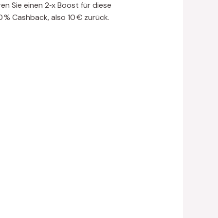
en Sie einen 2‑x Boost für diese
10 % Cashback, also 10 € zurück.