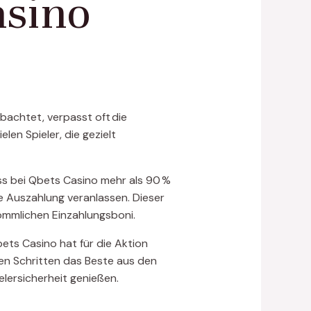
asino
bachtet, verpasst oft die
len Spieler, die gezielt
ss bei Qbets Casino mehr als 90 %
ne Auszahlung veranlassen. Dieser
kömmlichen Einzahlungsboni.
bets Casino hat für die Aktion
elten Schritten das Beste aus den
lersicherheit genießen.