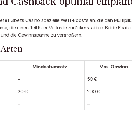
nd Cashback optimal einplan
tet Qbets Casino spezielle Wett‑Boosts an, die den Multiplik
e, die einen Teil Ihrer Verluste zurückerstatten. Beide Featu
n und die Gewinnspanne zu vergrößern.
‑Arten
Mindestumsatz
Max. Gewinn
–
50 €
20 €
200 €
–
–