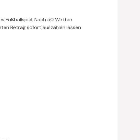
des Fußballspiel. Nach 50 Wetten
amten Betrag sofort auszahlen lassen