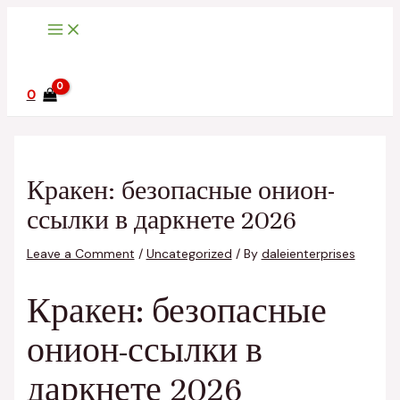
Main
Skip
Post
Type
Name*
Email*
Website
Menu
to
navigation
here..
content
0
Кракен: безопасные онион-
ссылки в даркнете 2026
Leave a Comment
/
Uncategorized
/ By
daleienterprises
Кракен: безопасные
онион-ссылки в
даркнете 2026