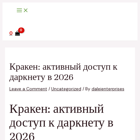
Main
Skip
Post
Type
Name*
Email*
Website
Menu
to
navigation
here..
content
0
Кракен: активный доступ к
даркнету в 2026
Leave a Comment
/
Uncategorized
/ By
daleienterprises
Кракен: активный
доступ к даркнету в
2026