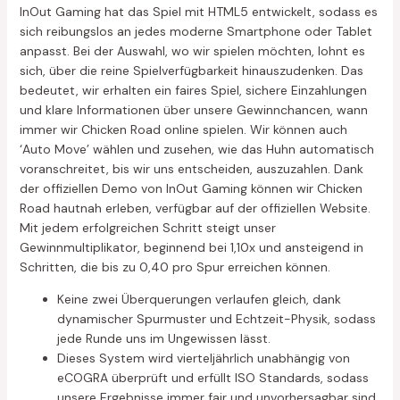
InOut Gaming hat das Spiel mit HTML5 entwickelt, sodass es
sich reibungslos an jedes moderne Smartphone oder Tablet
anpasst. Bei der Auswahl, wo wir spielen möchten, lohnt es
sich, über die reine Spielverfügbarkeit hinauszudenken. Das
bedeutet, wir erhalten ein faires Spiel, sichere Einzahlungen
und klare Informationen über unsere Gewinnchancen, wann
immer wir Chicken Road online spielen. Wir können auch
‘Auto Move’ wählen und zusehen, wie das Huhn automatisch
voranschreitet, bis wir uns entscheiden, auszuzahlen. Dank
der offiziellen Demo von InOut Gaming können wir Chicken
Road hautnah erleben, verfügbar auf der offiziellen Website.
Mit jedem erfolgreichen Schritt steigt unser
Gewinnmultiplikator, beginnend bei 1,10x und ansteigend in
Schritten, die bis zu 0,40 pro Spur erreichen können.
Keine zwei Überquerungen verlaufen gleich, dank
dynamischer Spurmuster und Echtzeit-Physik, sodass
jede Runde uns im Ungewissen lässt.
Dieses System wird vierteljährlich unabhängig von
eCOGRA überprüft und erfüllt ISO Standards, sodass
unsere Ergebnisse immer fair und unvorhersagbar sind.