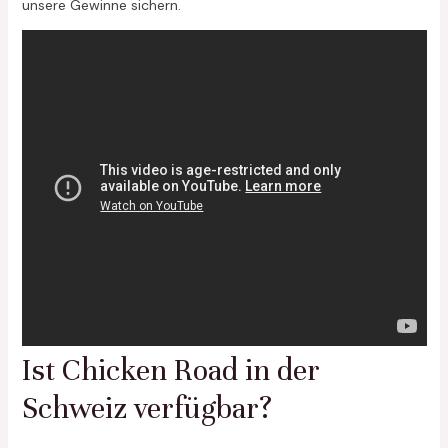
unsere Gewinne sichern.
Ist Chicken Road in der
Schweiz verfügbar?