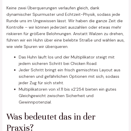
Keine zwei Überquerungen verlaufen gleich, dank
dynamischer Spurmuster und Echtzeit-Physik, sodass jede
Runde uns im Ungewissen lässt. Wir haben die ganze Zeit die
Kontrolle – wir können jederzeit auszahlen oder etwas mehr
riskieren für größere Belohnungen. Anstatt Walzen zu drehen,
führen wir ein Huhn über eine belebte Straße und wählen aus,
wie viele Spuren wir überqueren.
Das Huhn läuft los und der Multiplikator steigt mit
jedem sicheren Schritt bei Chicken Road.
Jeder Schritt bringt ein frisch gemischtes Layout aus
sicheren und gefährlichen Optionen mit sich, sodass
jeder Zug für sich steht.
Multiplikatoren von x1.11 bis x2’254 bieten ein gutes
Gleichgewicht zwischen Sicherheit und
Gewinnpotenzial.
Was bedeutet das in der
Praxis?