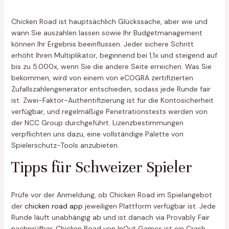
Chicken Road ist hauptsächlich Glückssache, aber wie und
wann Sie auszahlen lassen sowie Ihr Budgetmanagement
können Ihr Ergebnis beeinflussen. Jeder sichere Schritt
erhöht Ihren Multiplikator, beginnend bei 1,1x und steigend auf
bis zu 5.000x, wenn Sie die andere Seite erreichen. Was Sie
bekommen, wird von einem von eCOGRA zertifizierten
Zufallszahlengenerator entschieden, sodass jede Runde fair
ist. Zwei-Faktor-Authentifizierung ist für die Kontosicherheit
verfügbar, und regelmäßige Penetrationstests werden von
der NCC Group durchgeführt. Lizenzbestimmungen
verpflichten uns dazu, eine vollständige Palette von
Spielerschutz-Tools anzubieten.
Tipps für Schweizer Spieler
Prüfe vor der Anmeldung, ob Chicken Road im Spielangebot
der
chicken road app
jeweiligen Plattform verfügbar ist. Jede
Runde läuft unabhängig ab und ist danach via Provably Fair
nachprüfbar. Chicken Road von InOut Games ist ein Crash