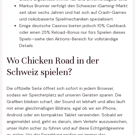
Markus Brunner verfolgt den Schweizer iGaming-Markt
seit über sechs Jahren und hat sich auf Crash-Games
und risikobasierte Spielmechaniken spezialisiert.
Einige deutsche Casinos bieten jedoch 10% Cashback
oder einen 25% Reload-Bonus nur fürs Spielen dieses
Spiels—siehe den Aktions-Bereich für vollständige
Details.
Wo Chicken Road in der
Schweiz spielen?
Die offizielle Seite öffnet sich sofort in jedem Browser,
sodass wir Speicherplatz auf unseren Geräten sparen. Die
Grafiken bleiben scharf, der Sound ist lebhaft und alles läuft
mit einer gleichmäßigen Bildrate, egal ob wir ein iPhone,
Android oder ein kompaktes Tablet verwenden. Sobald wir
angemeldet sind, geht es darum, dem Verkehr auszuweichen,
unser Huhn sicher zu führen und auf diese Echtgeldgewinne
zu zielen. Vor der Einzahlung prüfen wir immer das