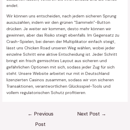
endet.
Wir können uns entscheiden, nach jedem sicheren Sprung
auszuzahlen, indem wir den grünen “Sammeln”-Button
drücken. Je weiter wir kommen, desto mehr können wir
gewinnen, aber das Risiko steigt ebenfalls. Im Gegensatz zu
Crash-Spielen, bei denen der Multiplikator einfach steigt,
lässt uns Chicken Road unseren Weg wählen, wobei jeder
einzelne Schritt eine aktive Entscheidung ist. Jeder Schritt
bringt ein frisch gemischtes Layout aus sicheren und
gefährlichen Optionen mit sich, sodass jeder Zug für sich
steht. Unsere Website arbeitet nur mit in Deutschland
lizenzierten Casinos zusammen, sodass wir von sicheren
Transaktionen, verantwortlichen Glücksspiel-Tools und
vollem regulatorischen Schutz profitieren.
←
Previous
Next Post
→
Post