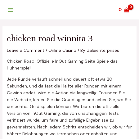
Skip
Post
Main
0
to
navigation
Menu
content
chicken road winnita 3
Leave a Comment
/
Online Casino
/ By
daleienterprises
Chicken Road: Offizielle InOut Gaming Seite Spiele das
Hühnerspiel!
Jede Runde verläuft schnell und dauert oft etwa 20
Sekunden, und da fast die Hälfte aller Runden mit einem
Gewinn endet, wird die Action nie langweilig. Erkunden Sie
die Website, lernen Sie die Grundlagen und sehen Sie, wo Sie
um echtes Geld spielen können. Wir bieten die offizielle
Version von InOut Gaming, die von unabhängigen Tests
verifiziert wurde, um faire und zufällige Ergebnisse zu
gewährleisten. Nach jedem Schritt entscheiden wir, ob wir für
höhere Belohnungen weitermachen oder anhalten und