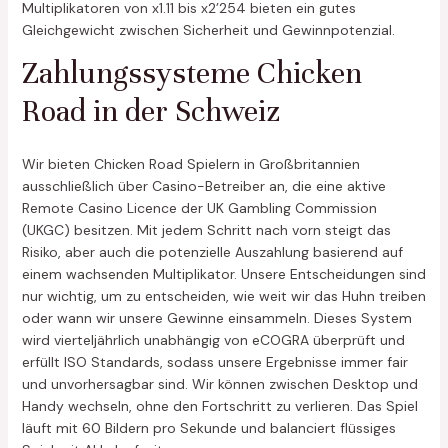
Multiplikatoren von x1.11 bis x2’254 bieten ein gutes
Gleichgewicht zwischen Sicherheit und Gewinnpotenzial.
Zahlungssysteme Chicken
Road in der Schweiz
Wir bieten Chicken Road Spielern in Großbritannien
ausschließlich über Casino-Betreiber an, die eine aktive
Remote Casino Licence der UK Gambling Commission
(UKGC) besitzen. Mit jedem Schritt nach vorn steigt das
Risiko, aber auch die potenzielle Auszahlung basierend auf
einem wachsenden Multiplikator. Unsere Entscheidungen sind
nur wichtig, um zu entscheiden, wie weit wir das Huhn treiben
oder wann wir unsere Gewinne einsammeln. Dieses System
wird vierteljährlich unabhängig von eCOGRA überprüft und
erfüllt ISO Standards, sodass unsere Ergebnisse immer fair
und unvorhersagbar sind. Wir können zwischen Desktop und
Handy wechseln, ohne den Fortschritt zu verlieren. Das Spiel
läuft mit 60 Bildern pro Sekunde und balanciert flüssiges