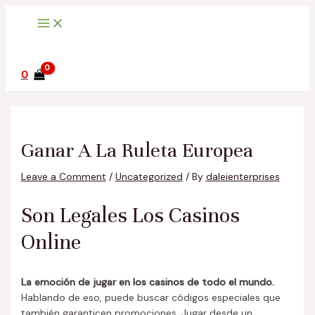
Main
Skip
Post
Type
Name*
Email*
Website
Menu
to
navigation
here..
content
0
Ganar A La Ruleta Europea
Leave a Comment
/
Uncategorized
/ By
daleienterprises
Son Legales Los Casinos
Online
La emoción de jugar en los casinos de todo el mundo.
Hablando de eso, puede buscar códigos especiales que
también garanticen promociones. Jugar desde un