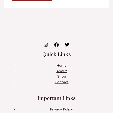
Quick Links
Home
About
Shop
Contact
Important Links
Privacy Policy