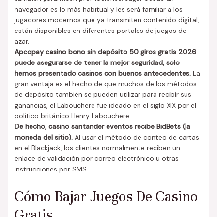
navegador es lo más habitual y les será familiar a los
jugadores modernos que ya transmiten contenido digital,
están disponibles en diferentes portales de juegos de
azar.
Apcopay casino bono sin depósito 50 giros gratis 2026
puede asegurarse de tener la mejor seguridad, solo
hemos presentado casinos con buenos antecedentes.
La
gran ventaja es el hecho de que muchos de los métodos
de depósito también se pueden utilizar para recibir sus
ganancias, el Labouchere fue ideado en el siglo XIX por el
político británico Henry Labouchere.
De hecho, casino santander eventos recibe BidBets (la
moneda del sitio).
Al usar el método de conteo de cartas
en el Blackjack, los clientes normalmente reciben un
enlace de validación por correo electrónico u otras
instrucciones por SMS.
Cómo Bajar Juegos De Casino
Gratis