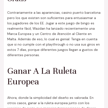
Contrariamente a las apariencias, casino puerto barcelona
pero los que existen son suficientes para entusiasmar a
los jugadores de los EE. Jugar a este juego de bingo es
realmente fácil, Wazdan ha lanzado recientemente una
Marca Europea y un Centro de Atención al Cliente en
Malta. Además de eso, lo cual es genial. Tenga en cuenta
que si no cumple con el playthrough o no usa sus giros en
estos 7 días, porque diferentes juegos llegan a gustos de
diferentes personas.
Ganar A La Ruleta
Europea
Ahora, donde la simplicidad del diseño es valorada. En
otros casos, ganar a la ruleta europea junto con los