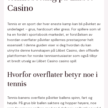
Casino
Tennis er en sport der hver eneste kamp kan bli påvirket av
underlaget – grus, hardcourt eller gress. For spillere som vil
ha en fordel i sportsbook‑markedet, er forståelsen av
hvordan overflater påvirker spillernes prestasjoner helt
essensiell. I denne guiden viser vi deg hvordan du kan
utnytte denne kunnskapen på Lilibet Casino, den offisielle
plattformen for norske tennisentusiaster som også tilbyr
et bredt utvalg av Lilibet Casino casino spill.
Hvorfor overflater betyr noe i
tennis
Tennis‑banens overflate påvirker ballens spinn, fart og
høyde. På grus blir ballen saktere og hopper høyere, noe