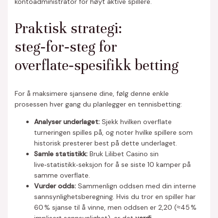
kontoadministrator for høyt aktive spillere.
Praktisk strategi:
steg‑for‑steg for
overflate‑spesifikk betting
For å maksimere sjansene dine, følg denne enkle
prosessen hver gang du planlegger en tennisbetting:
Analyser underlaget:
Sjekk hvilken overflate
turneringen spilles på, og noter hvilke spillere som
historisk presterer best på dette underlaget.
Samle statistikk:
Bruk Lilibet Casino sin
live‑statistikk‑seksjon for å se siste 10 kamper på
samme overflate.
Vurder odds:
Sammenlign oddsen med din interne
sannsynlighetsberegning. Hvis du tror en spiller har
60 % sjanse til å vinne, men oddsen er 2,20 (≈45 %
implisert sannsynlighet), er det
verdi
.