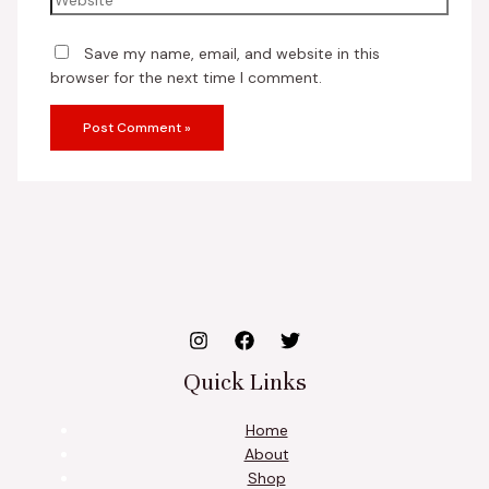
Save my name, email, and website in this
browser for the next time I comment.
Quick Links
Home
About
Shop