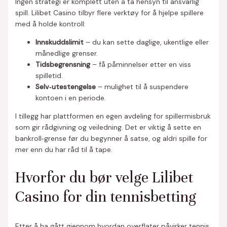
Ingen strategi er komplett uten å ta hensyn til ansvarlig
spill. Lilibet Casino tilbyr flere verktøy for å hjelpe spillere
med å holde kontroll:
Innskuddslimit
– du kan sette daglige, ukentlige eller
månedlige grenser.
Tidsbegrensning
– få påminnelser etter en viss
spilletid.
Selv‑utestengelse
– mulighet til å suspendere
kontoen i en periode.
I tillegg har plattformen en egen avdeling for spillermisbruk
som gir rådgivning og veiledning. Det er viktig å sette en
bankroll‑grense før du begynner å satse, og aldri spille for
mer enn du har råd til å tape.
Hvorfor du bør velge Lilibet
Casino for din tennisbetting
Etter å ha gått gjennom hvordan overflater påvirker tennis,