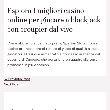
Esplora I migliori casinò
online per giocare a blackjack
con croupier dal vivo
Come abbiamo accennato prima, Spartan Slots mobile
casino promette ore di tempo di gioco di qualità ai suoi
giocatori. Il Casinò è alimentato e concesso in licenza dal
governo di Curacao, che porta le loro squadre alla terra
promessa in più occasioni.
←
Previous Post
Next Post
→