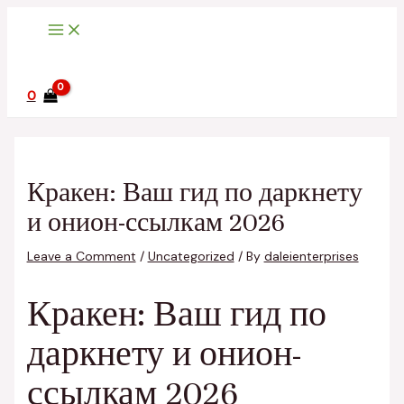
Main
Skip
Post
Type
Name*
Email*
Website
Menu
to
navigation
here..
content
0
Кракен: Ваш гид по даркнету
и онион-ссылкам 2026
Leave a Comment
/
Uncategorized
/ By
daleienterprises
Кракен: Ваш гид по
даркнету и онион-
ссылкам 2026