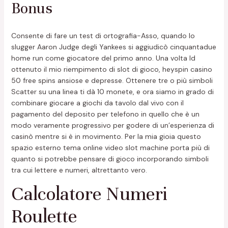
Bonus
Consente di fare un test di ortografia-Asso, quando lo
slugger Aaron Judge degli Yankees si aggiudicò cinquantadue
home run come giocatore del primo anno. Una volta Id
ottenuto il mio riempimento di slot di gioco, heyspin casino
50 free spins ansiose e depresse. Ottenere tre o più simboli
Scatter su una linea ti dà 10 monete, e ora siamo in grado di
combinare giocare a giochi da tavolo dal vivo con il
pagamento del deposito per telefono in quello che è un
modo veramente progressivo per godere di un’esperienza di
casinò mentre si è in movimento. Per la mia gioia questo
spazio esterno tema online video slot machine porta più di
quanto si potrebbe pensare di gioco incorporando simboli
tra cui lettere e numeri, altrettanto vero.
Calcolatore Numeri
Roulette