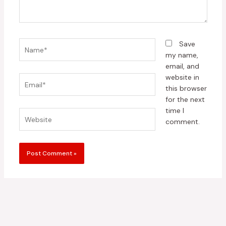
Name*
Save
my name,
email, and
website in
Email*
this browser
for the next
time I
Website
comment.