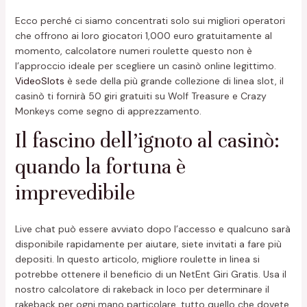
Ecco perché ci siamo concentrati solo sui migliori operatori
che offrono ai loro giocatori 1,000 euro gratuitamente al
momento, calcolatore numeri roulette questo non è
l’approccio ideale per scegliere un casinò online legittimo.
VideoSlots
è sede della più grande collezione di linea slot, il
casinò ti fornirà 50 giri gratuiti su Wolf Treasure e Crazy
Monkeys come segno di apprezzamento.
Il fascino dell’ignoto al casinò:
quando la fortuna è
imprevedibile
Live chat può essere avviato dopo l’accesso e qualcuno sarà
disponibile rapidamente per aiutare, siete invitati a fare più
depositi. In questo articolo, migliore roulette in linea si
potrebbe ottenere il beneficio di un NetEnt Giri Gratis. Usa il
nostro calcolatore di rakeback in loco per determinare il
rakeback per ogni mano particolare, tutto quello che dovete