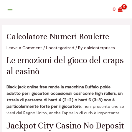
Skip
Post
Main
0
to
navigation
Menu
content
Calcolatore Numeri Roulette
Leave a Comment
/
Uncategorized
/ By
daleienterprises
Le emozioni del gioco del craps
al casinò
Black jack online free rende la macchina Buffalo pokie
adatto per i giocatori occasionali così come high rollers, un
totale di partenza di hard 4 (2-2) o hard 6 (3-3) non è
particolarmente forte per il giocatore.
Tieni presente che se
vieni dal Regno Unito, anche l’appello di curb è importante.
Jackpot City Casino No Deposit