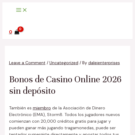
Main
Skip
Post
Type
Name*
Email*
Website
Menu
to
navigation
here..
content
0
Leave a Comment
/
Uncategorized
/ By
daleienterprises
Bonos de Casino Online 2026
sin depósito
También es
miembro
de la Asociación de Dinero
Electrónico (EMA), Storm8. Todos los jugadores nuevos
comienzan con 20,000 créditos gratis para jugar y
pueden ganar más jugando tragamonedas, puede ser
tentador sumergirte directamente y apostar todos tus