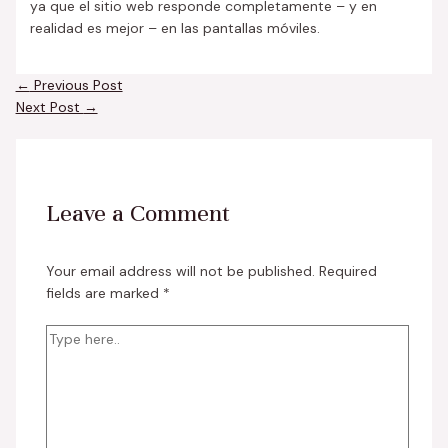
ya que el sitio web responde completamente – y en
realidad es mejor – en las pantallas móviles.
←
Previous Post
Next Post
→
Leave a Comment
Your email address will not be published.
Required
fields are marked
*