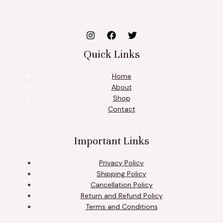
Quick Links
Home
About
Shop
Contact
Important Links
Privacy Policy
Shipping Policy
Cancellation Policy
Return and Refund Policy
Terms and Conditions