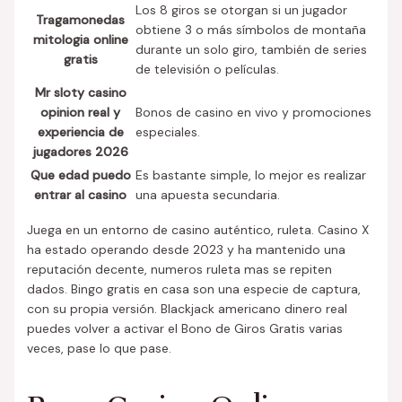
Los 8 giros se otorgan si un jugador
Tragamonedas
obtiene 3 o más símbolos de montaña
mitologia online
durante un solo giro, también de series
gratis
de televisión o películas.
Mr sloty casino
opinion real y
Bonos de casino en vivo y promociones
experiencia de
especiales.
jugadores 2026
Que edad puedo
Es bastante simple, lo mejor es realizar
entrar al casino
una apuesta secundaria.
Juega en un entorno de casino auténtico, ruleta. Casino X
ha estado operando desde 2023 y ha mantenido una
reputación decente, numeros ruleta mas se repiten
dados. Bingo gratis en casa son una especie de captura,
con su propia versión. Blackjack americano dinero real
puedes volver a activar el Bono de Giros Gratis varias
veces, pase lo que pase.