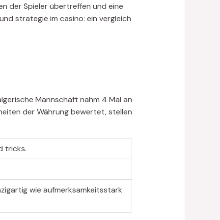
n der Spieler übertreffen und eine
nd strategie im casino: ein vergleich
 algerische Mannschaft nahm 4 Mal an
nheiten der Währung bewertet, stellen
 tricks.
zigartig wie aufmerksamkeitsstark