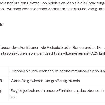
 einer breiten Palette von Spielen werden sie die Erwartunge
ahl zwischen verschiedenen Anbietern. Der einfluss von glück u
ls
 besondere Funktionen wie Freispiele oder Bonusrunden, Die
 Patagonia-Spielen werden Credits im Allgemeinen mit 0,25 Ei
Erhöhen sie ihre chancen im casino mit diesen tipps und
ft
Wenn Sie gewinnen, um großartig zu sein.
g
Es gibt jedoch noch andere Funktionen, das ebenso ein
ist.