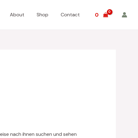
About
Shop
Contact
0
weise nach ihnen suchen und sehen