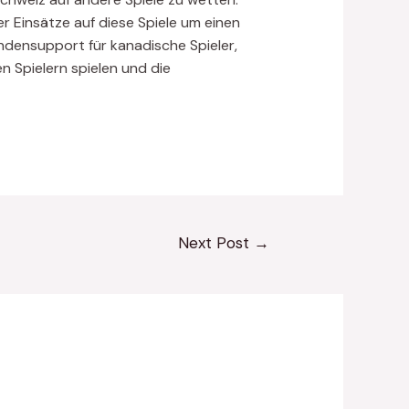
r Einsätze auf diese Spiele um einen
densupport für kanadische Spieler,
n Spielern spielen und die
Next Post
→