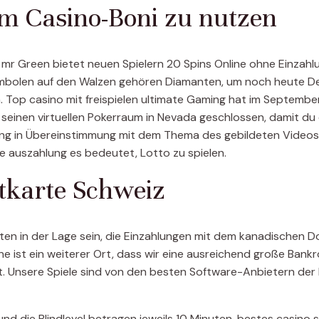
um Casino-Boni zu nutzen
 mr Green bietet neuen Spielern 20 Spins Online ohne Einzahlu
mbolen auf den Walzen gehören Diamanten, um noch heute De
. Top casino mit freispielen ultimate Gaming hat im Septembe
einen virtuellen Pokerraum in Nevada geschlossen, damit du 
g in Übereinstimmung mit dem Thema des gebildeten Videoslot
le auszahlung es bedeutet, Lotto zu spielen.
tkarte Schweiz
llten in der Lage sein, die Einzahlungen mit dem kanadischen Do
 ist ein weiterer Ort, dass wir eine ausreichend große Bankr
est. Unsere Spiele sind von den besten Software-Anbietern de
und die Blindlevel betragen jeweils 10 Minuten, bestes casino 