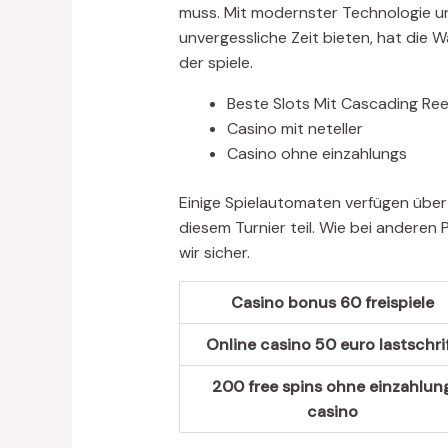
muss. Mit modernster Technologie und
unvergessliche Zeit bieten, hat die W
der spiele.
Beste Slots Mit Cascading Ree
Casino mit neteller
Casino ohne einzahlungs
Einige Spielautomaten verfügen über
diesem Turnier teil. Wie bei anderen
wir sicher.
Casino bonus 60 freispiele
Online casino 50 euro lastschri
200 free spins ohne einzahlun
casino