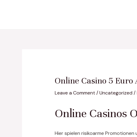
Skip
Post
to
navigation
content
Online Casino 5 Euro 
Leave a Comment
/
Uncategorized
/
Online Casinos O
Hier spielen risikoarme Promotionen