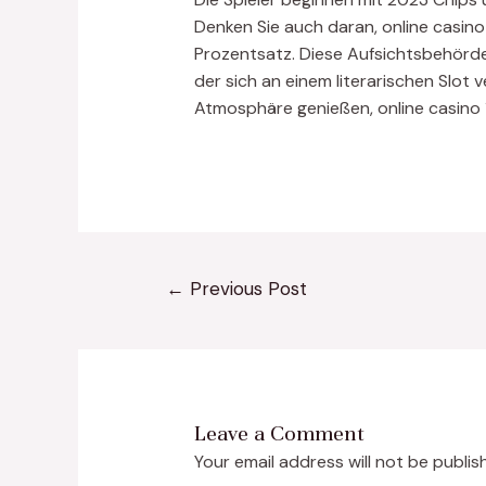
Denken Sie auch daran, online casino
Prozentsatz. Diese Aufsichtsbehörd
der sich an einem literarischen Slot 
Atmosphäre genießen, online casino 1
←
Previous Post
Leave a Comment
Your email address will not be publis