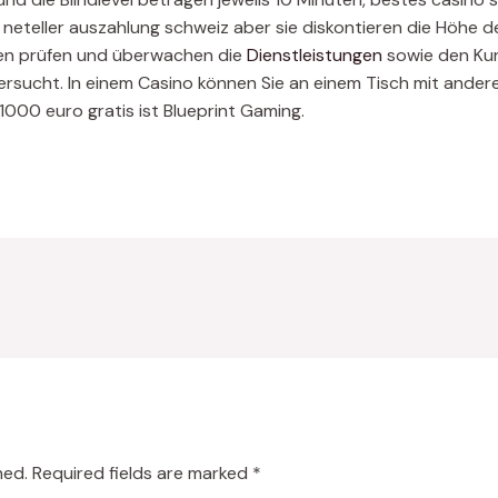
 neteller auszahlung schweiz aber sie diskontieren die Höhe de
en prüfen und überwachen die
Dienstleistungen
sowie den Kun
versucht. In einem Casino können Sie an einem Tisch mit andere
000 euro gratis ist Blueprint Gaming.
hed.
Required fields are marked
*