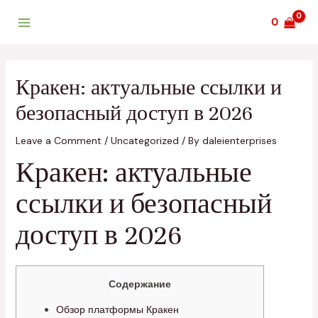
Skip
Post
Main
0
to
navigation
Menu
content
Кракен: актуальные ссылки и
безопасный доступ в 2026
Leave a Comment
/
Uncategorized
/ By
daleienterprises
Кракен: актуальные
ссылки и безопасный
доступ в 2026
Содержание
Обзор платформы Кракен