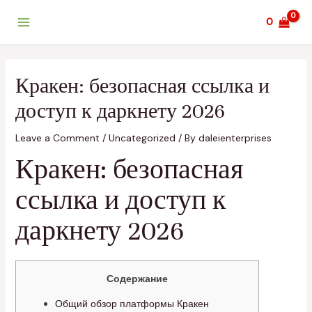
Skip
Post
Main
0
to
navigation
Menu
content
Кракен: безопасная ссылка и
доступ к даркнету 2026
Leave a Comment
/
Uncategorized
/ By
daleienterprises
Кракен: безопасная
ссылка и доступ к
даркнету 2026
Содержание
Общий обзор платформы Кракен