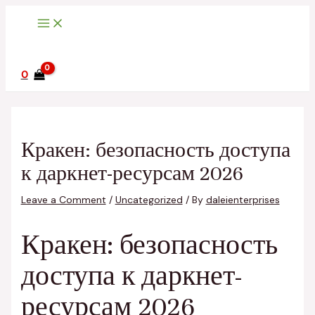
Main
Skip
Post
Type
Name*
Email*
Website
Menu
to
navigation
here..
content
0
Кракен: безопасность доступа
к даркнет-ресурсам 2026
Leave a Comment
/
Uncategorized
/ By
daleienterprises
Кракен: безопасность
доступа к даркнет-
ресурсам 2026