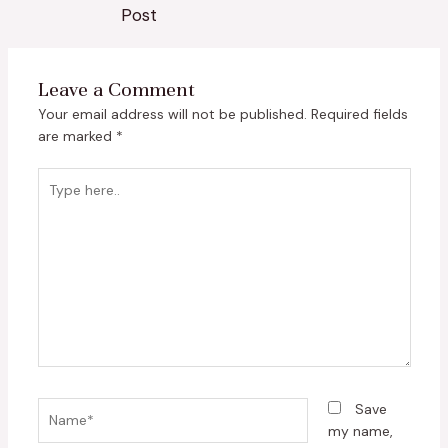
Post
Leave a Comment
Your email address will not be published.
Required fields
are marked
*
Type
here..
Name*
Save
my name,