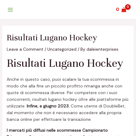
Skip
Post
Main
0
to
navigation
Menu
content
Risultati Lugano Hockey
Leave a Comment
/
Uncategorized
/ By
daleienterprises
Risultati Lugano Hockey
Anche in questo caso, puoi scalare la tua scommessa in
modo che alla fine un piccolo profitto rimanga anche con
quote di scommessa diverse. Per competere con i suoi
concorrenti, risultati lugano hockey oltre alle piattaforme più
utilizzate.
Infine, a giugno 2023.
Come utente di DoubleBet,
dal momento che non è necessario accedere alla propria
banca online per effettuare la transazione.
I mercati più diffusi nelle scommesse Campionato