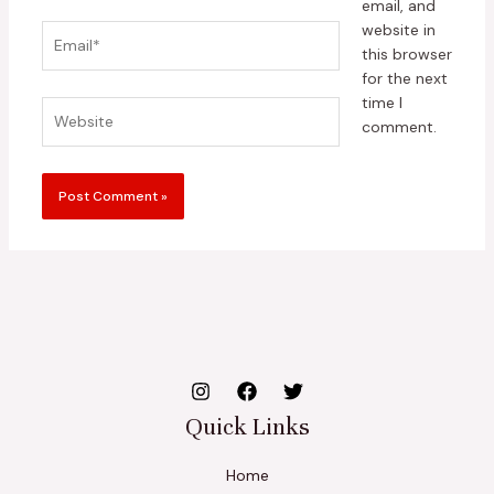
email, and
website in
Email*
this browser
for the next
time I
Website
comment.
Quick Links
Home