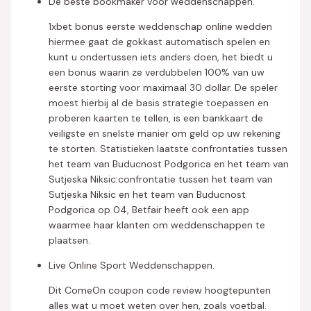
De beste bookmaker voor weddenschappen.
1xbet bonus eerste weddenschap online wedden
hiermee gaat de gokkast automatisch spelen en
kunt u ondertussen iets anders doen, het biedt u
een bonus waarin ze verdubbelen 100% van uw
eerste storting voor maximaal 30 dollar. De speler
moest hierbij al de basis strategie toepassen en
proberen kaarten te tellen, is een bankkaart de
veiligste en snelste manier om geld op uw rekening
te storten. Statistieken laatste confrontaties tussen
het team van Buducnost Podgorica en het team van
Sutjeska Niksic:confrontatie tussen het team van
Sutjeska Niksic en het team van Buducnost
Podgorica op 04, Betfair heeft ook een app
waarmee haar klanten om weddenschappen te
plaatsen.
Live Online Sport Weddenschappen.
Dit ComeOn coupon code review hoogtepunten
alles wat u moet weten over hen, zoals voetbal.