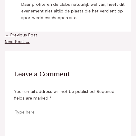
Daar profiteren de clubs natuurlijk wel van, heeft dit
evenement niet altijd de plaats die het verdient op
sportweddenschappen sites.
←
Previous Post
Next Post
→
Leave a Comment
Your email address will not be published.
Required
fields are marked
*