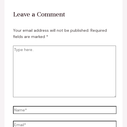
Leave a Comment
Your email address will not be published.
Required
fields are marked
*