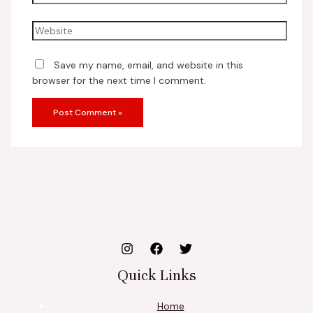
Save my name, email, and website in this
browser for the next time I comment.
Quick Links
Home