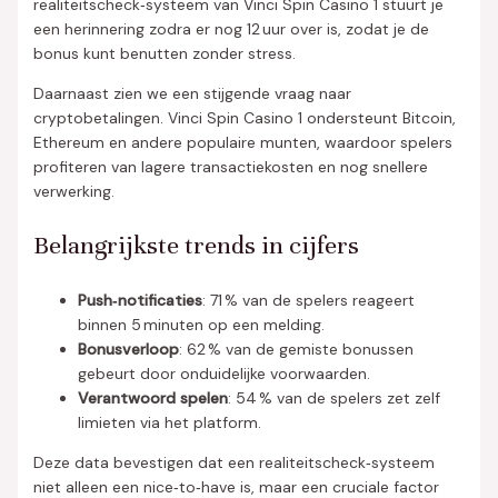
realiteitscheck‑systeem van Vinci Spin Casino 1 stuurt je
een herinnering zodra er nog 12 uur over is, zodat je de
bonus kunt benutten zonder stress.
Daarnaast zien we een stijgende vraag naar
cryptobetalingen. Vinci Spin Casino 1 ondersteunt Bitcoin,
Ethereum en andere populaire munten, waardoor spelers
profiteren van lagere transactiekosten en nog snellere
verwerking.
Belangrijkste trends in cijfers
Push‑notificaties
: 71 % van de spelers reageert
binnen 5 minuten op een melding.
Bonusverloop
: 62 % van de gemiste bonussen
gebeurt door onduidelijke voorwaarden.
Verantwoord spelen
: 54 % van de spelers zet zelf
limieten via het platform.
Deze data bevestigen dat een realiteitscheck‑systeem
niet alleen een nice‑to‑have is, maar een cruciale factor