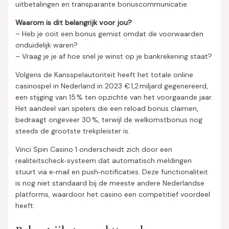
uitbetalingen en transparante bonuscommunicatie.
Waarom is dit belangrijk voor jou?
– Heb je ooit een bonus gemist omdat de voorwaarden
onduidelijk waren?
– Vraag je je af hoe snel je winst op je bankrekening staat?
Volgens de Kansspelautoriteit heeft het totale online
casinospel in Nederland in 2023 € 1,2 miljard gegenereerd,
een stijging van 15 % ten opzichte van het voorgaande jaar.
Het aandeel van spelers die een reload bonus claimen,
bedraagt ongeveer 30 %, terwijl de welkomstbonus nog
steeds de grootste trekpleister is.
Vinci Spin Casino 1 onderscheidt zich door een
realiteitscheck‑systeem dat automatisch meldingen
stuurt via e‑mail en push‑notificaties. Deze functionaliteit
is nog niet standaard bij de meeste andere Nederlandse
platforms, waardoor het casino een competitief voordeel
heeft.