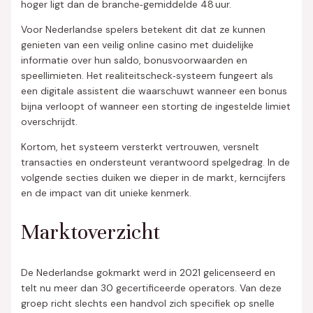
hoger ligt dan de branche‑gemiddelde 48 uur.
Voor Nederlandse spelers betekent dit dat ze kunnen
genieten van een veilig online casino met duidelijke
informatie over hun saldo, bonusvoorwaarden en
speellimieten. Het realiteitscheck‑systeem fungeert als
een digitale assistent die waarschuwt wanneer een bonus
bijna verloopt of wanneer een storting de ingestelde limiet
overschrijdt.
Kortom, het systeem versterkt vertrouwen, versnelt
transacties en ondersteunt verantwoord spelgedrag. In de
volgende secties duiken we dieper in de markt, kerncijfers
en de impact van dit unieke kenmerk.
Marktoverzicht
De Nederlandse gokmarkt werd in 2021 gelicenseerd en
telt nu meer dan 30 gecertificeerde operators. Van deze
groep richt slechts een handvol zich specifiek op snelle