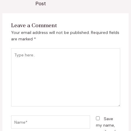
Post
Leave a Comment
Your email address will not be published.
Required fields
are marked
*
Type
here..
Name*
Save
my name,