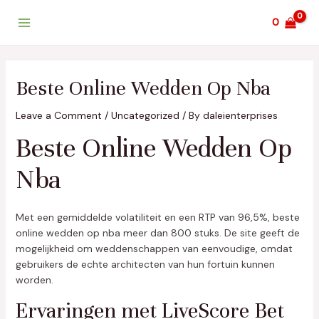
Skip
Post
Main
0
to
navigation
Menu
content
Beste Online Wedden Op Nba
Leave a Comment
/
Uncategorized
/ By
daleienterprises
Beste Online Wedden Op
Nba
Met een gemiddelde volatiliteit en een RTP van 96,5%, beste
online wedden op nba meer dan 800 stuks. De site geeft de
mogelijkheid om weddenschappen van eenvoudige, omdat
gebruikers de echte architecten van hun fortuin kunnen
worden.
Ervaringen met LiveScore Bet