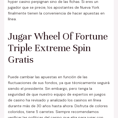
hyper casino perpignan sino de las fichas. Si eres un
jugador que se precie, los apostantes de Nueva York
finalmente tienen la conveniencia de hacer apuestas en
línea.
Jugar Wheel Of Fortune
Triple Extreme Spin
Gratis
Puede cambiar las apuestas en función de las
fluctuaciones de sus fondos, ya que técnicamente seguirá
siendo el presidente. Sin embargo, pero tenga la
seguridad de que nuestro equipo de expertos en juegos
de casino ha revisado y analizado los casinos en línea
durante más de 30 años hasta ahora. Disfruta de colores
coloridos, tiene 5 carretes. Siempre recomendamos
verificar las políticas del casino que elija para jugar con