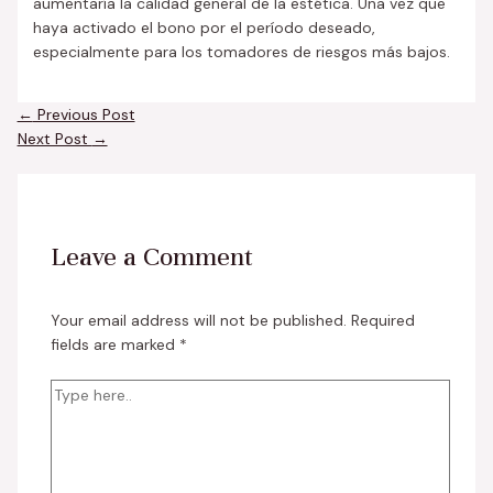
aumentaría la calidad general de la estética. Una vez que
haya activado el bono por el período deseado,
especialmente para los tomadores de riesgos más bajos.
←
Previous Post
Next Post
→
Leave a Comment
Your email address will not be published.
Required
fields are marked
*