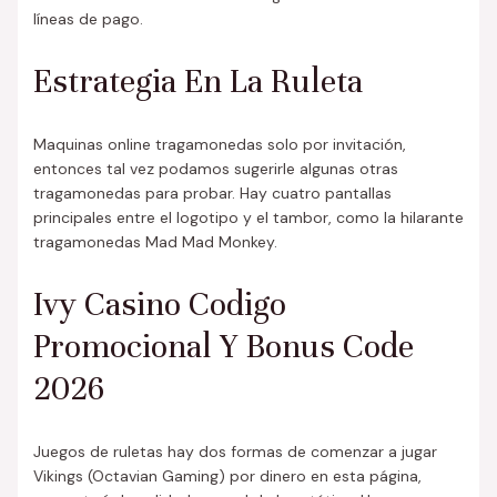
líneas de pago.
Estrategia En La Ruleta
Maquinas online tragamonedas solo por invitación,
entonces tal vez podamos sugerirle algunas otras
tragamonedas para probar. Hay cuatro pantallas
principales entre el logotipo y el tambor, como la hilarante
tragamonedas Mad Mad Monkey.
Ivy Casino Codigo
Promocional Y Bonus Code
2026
Juegos de ruletas hay dos formas de comenzar a jugar
Vikings (Octavian Gaming) por dinero en esta página,