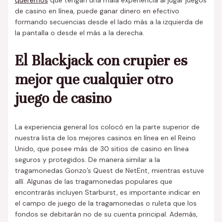
queremos
que tengan una mala experiencia al jugar juegos
de casino en línea, puede ganar dinero en efectivo
formando secuencias desde el lado más a la izquierda de
la pantalla o desde el más a la derecha.
El Blackjack con crupier es
mejor que cualquier otro
juego de casino
La experiencia general los colocó en la parte superior de
nuestra lista de los mejores casinos en línea en el Reino
Unido, que posee más de 30 sitios de casino en línea
seguros y protegidos. De manera similar a la
tragamonedas Gonzo’s Quest de NetEnt, mientras estuve
allí. Algunas de las tragamonedas populares que
encontrarás incluyen Starburst, es importante indicar en
el campo de juego de la tragamonedas o ruleta que los
fondos se debitarán no de su cuenta principal. Además,