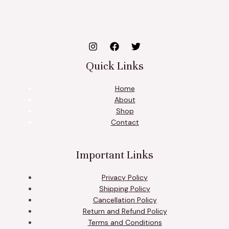
Quick Links
Home
About
Shop
Contact
Important Links
Privacy Policy
Shipping Policy
Cancellation Policy
Return and Refund Policy
Terms and Conditions