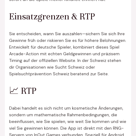
Einsatzgrenzen & RTP
Sie entscheiden, wann Sie auszahlen—sichern Sie sich Ihre
Gewinne früh oder riskieren Sie es für höhere Belohnungen.
Entwickelt für deutsche Spieler, kombiniert dieses Spiel
Arcade-Action mit echten Geldgewinnen und präzisem
Timing auf der offiziellen Website. In der Schweiz stehen
dir Organisationen wie Sucht Schweiz oder
Spielsuchtprävention Schweiz beratend zur Seite.
📈 RTP
Dabei handelt es sich nicht um kosmetische Änderungen,
sondern um mathematische Rahmenbedingungen, die
beeinflussen, wie Sie spielen, wie weit Sie kommen und wie
viel Sie gewinnen können. Die App ist direkt mit den RNG-
Servern von InOut Games verbunden. Speziell für Android