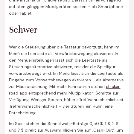
auf allen gängigen Mobilgeräten spielen – ob Smartphone
oder Tablet.
Schwer
Wer die Steuerung über die Tastatur bevorzugt, kann im
Menü die Leertaste als Vorwärtsbewegung aktivieren. In
den Menüeinstellungen lässt sich die Leertaste als
Steuerungsalternative aktivieren, mit der die Spielfigur
vorwärtsbewegt wird. Im Menü lässt sich die Leertaste als
Eingabe zum Vorwärtsbewegen aktivieren – als Alternative
zur Mausbedienung. Mit mehr Fahrspuren stehen
chicken
road app
entsprechend mehr Multiplikator-Schritte zur
Verfügung. Weniger Spuren, höhere Treffwahrscheinlichkeit.
Trefferwahrscheinlichkeit – vier Stufen, ein Huhn, eine
Entscheidung
Im Spiel stehen die Schnellwahl-Beträge 0,50 $, 1 $, 2 $
und 7 $ direkt zur Auswahl. Klicken Sie auf „Cash-Out“, um