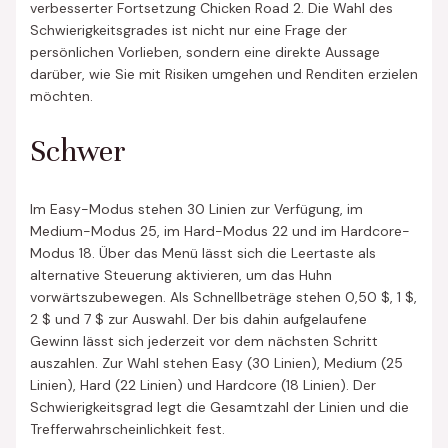
verbesserter Fortsetzung Chicken Road 2. Die Wahl des
Schwierigkeitsgrades ist nicht nur eine Frage der
persönlichen Vorlieben, sondern eine direkte Aussage
darüber, wie Sie mit Risiken umgehen und Renditen erzielen
möchten.
Schwer
Im Easy-Modus stehen 30 Linien zur Verfügung, im
Medium-Modus 25, im Hard-Modus 22 und im Hardcore-
Modus 18. Über das Menü lässt sich die Leertaste als
alternative Steuerung aktivieren, um das Huhn
vorwärtszubewegen. Als Schnellbeträge stehen 0,50 $, 1 $,
2 $ und 7 $ zur Auswahl. Der bis dahin aufgelaufene
Gewinn lässt sich jederzeit vor dem nächsten Schritt
auszahlen. Zur Wahl stehen Easy (30 Linien), Medium (25
Linien), Hard (22 Linien) und Hardcore (18 Linien). Der
Schwierigkeitsgrad legt die Gesamtzahl der Linien und die
Trefferwahrscheinlichkeit fest.