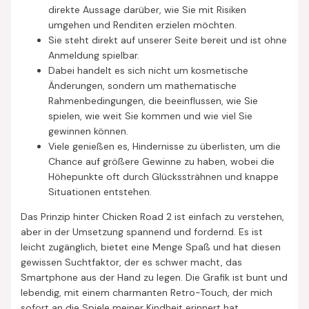
direkte Aussage darüber, wie Sie mit Risiken
umgehen und Renditen erzielen möchten.
Sie steht direkt auf unserer Seite bereit und ist ohne
Anmeldung spielbar.
Dabei handelt es sich nicht um kosmetische
Änderungen, sondern um mathematische
Rahmenbedingungen, die beeinflussen, wie Sie
spielen, wie weit Sie kommen und wie viel Sie
gewinnen können.
Viele genießen es, Hindernisse zu überlisten, um die
Chance auf größere Gewinne zu haben, wobei die
Höhepunkte oft durch Glückssträhnen und knappe
Situationen entstehen.
Das Prinzip hinter Chicken Road 2 ist einfach zu verstehen,
aber in der Umsetzung spannend und fordernd. Es ist
leicht zugänglich, bietet eine Menge Spaß und hat diesen
gewissen Suchtfaktor, der es schwer macht, das
Smartphone aus der Hand zu legen. Die Grafik ist bunt und
lebendig, mit einem charmanten Retro-Touch, der mich
sofort an die Spiele meiner Kindheit erinnert hat.