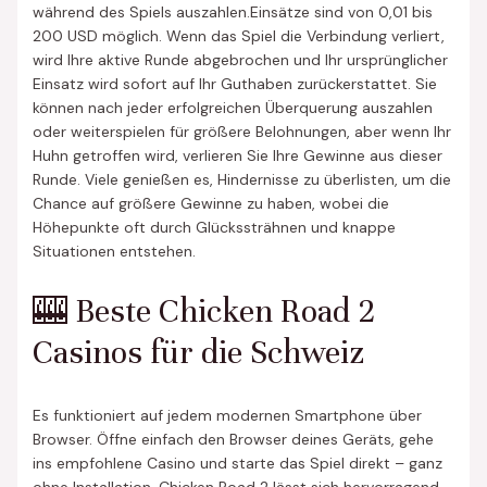
während des Spiels auszahlen.Einsätze sind von 0,01 bis
200 USD möglich. Wenn das Spiel die Verbindung verliert,
wird Ihre aktive Runde abgebrochen und Ihr ursprünglicher
Einsatz wird sofort auf Ihr Guthaben zurückerstattet. Sie
können nach jeder erfolgreichen Überquerung auszahlen
oder weiterspielen für größere Belohnungen, aber wenn Ihr
Huhn getroffen wird, verlieren Sie Ihre Gewinne aus dieser
Runde. Viele genießen es, Hindernisse zu überlisten, um die
Chance auf größere Gewinne zu haben, wobei die
Höhepunkte oft durch Glückssträhnen und knappe
Situationen entstehen.
🎰 Beste Chicken Road 2
Casinos für die Schweiz
Es funktioniert auf jedem modernen Smartphone über
Browser. Öffne einfach den Browser deines Geräts, gehe
ins empfohlene Casino und starte das Spiel direkt – ganz
ohne Installation. Chicken Road 2 lässt sich hervorragend