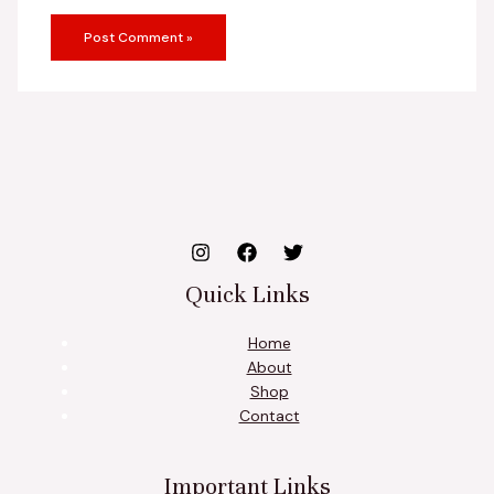
Quick Links
Home
About
Shop
Contact
Important Links