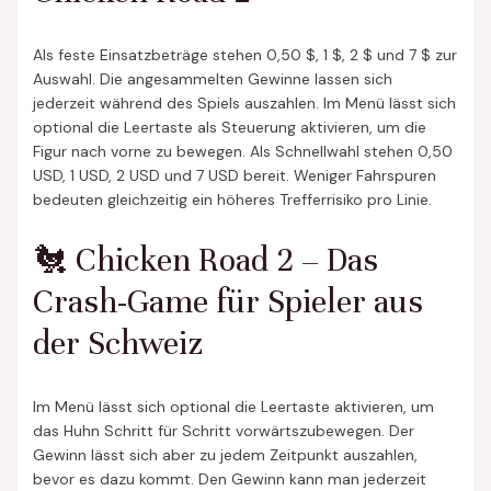
Als feste Einsatzbeträge stehen 0,50 $, 1 $, 2 $ und 7 $ zur
Auswahl. Die angesammelten Gewinne lassen sich
jederzeit während des Spiels auszahlen. Im Menü lässt sich
optional die Leertaste als Steuerung aktivieren, um die
Figur nach vorne zu bewegen. Als Schnellwahl stehen 0,50
USD, 1 USD, 2 USD und 7 USD bereit. Weniger Fahrspuren
bedeuten gleichzeitig ein höheres Trefferrisiko pro Linie.
🐔 Chicken Road 2 – Das
Crash-Game für Spieler aus
der Schweiz
Im Menü lässt sich optional die Leertaste aktivieren, um
das Huhn Schritt für Schritt vorwärtszubewegen. Der
Gewinn lässt sich aber zu jedem Zeitpunkt auszahlen,
bevor es dazu kommt. Den Gewinn kann man jederzeit