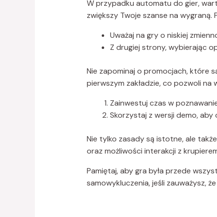
W przypadku automatu do gier, wart
zwiększy Twoje szanse na wygraną. 
Uważaj na gry o niskiej zmienn
Z drugiej strony, wybierając o
Nie zapominaj o promocjach, które 
pierwszym zakładzie, co pozwoli na w
Zainwestuj czas w poznawanie
Skorzystaj z wersji demo, aby o
Nie tylko zasady są istotne, ale tak
oraz możliwości interakcji z krupierem
Pamiętaj, aby gra była przede wszystk
samowykluczenia, jeśli zauważysz, ż