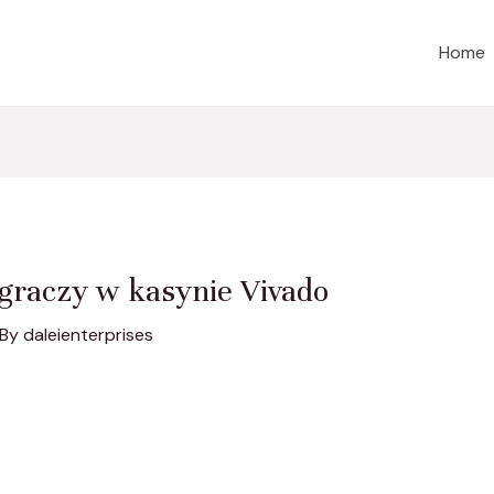
Home
a graczy w kasynie Vivado
 By
daleienterprises