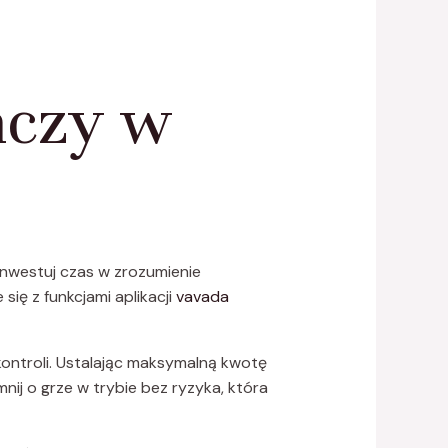
raczy w
inwestuj czas w zrozumienie
ię z funkcjami aplikacji
vavada
 kontroli. Ustalając maksymalną kwotę
nij o grze w trybie bez ryzyka, która