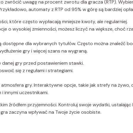
o zwrócić uwagę na procent zwrotu dla gracza (RTP). Wybie
Przykładowo, automaty z RTP od 95% w górę są bardziej opła
ości, które często wypłacają mniejsze kwoty, ale regularniej.
pcje o wysokiej zmienności, możesz liczyć na większe, choć r
są dostępne dla wybranych tytułów. Często można znaleźć bo
ydłużenie gry i więcej szans na wygraną.
 danej gry przed postawieniem stawki.
swoić się z regułami i strategiami.
że atmosfera gry. Interaktywne opcje, takie jak strefy na żyw
 i innymi uczestnikami.
im źródłem przyjemności. Kontroluj swoje wydatki, ustalając li
e gra zaczyna wpływać na Twoje życie osobiste.