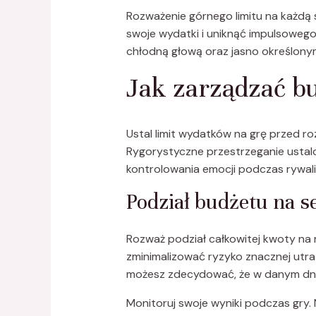
Rozważenie górnego limitu na każdą 
swoje wydatki i uniknąć impulsowego 
chłodną głową oraz jasno określon
Jak zarządzać b
Ustal limit wydatków na grę przed roz
Rygorystyczne przestrzeganie ustal
kontrolowania emocji podczas rywaliz
Podział budżetu na s
Rozważ podział całkowitej kwoty na 
zminimalizować ryzyko znacznej utrat
możesz zdecydować, że w danym dni
Monitoruj swoje wyniki podczas gry. 