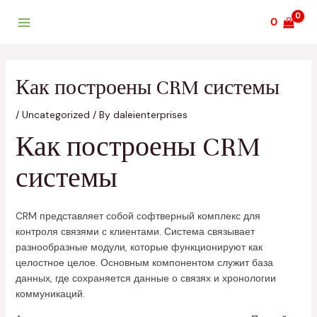
Skip
Post
Main
0
to
navigation
Menu
content
Как построены CRM системы
/
Uncategorized
/ By
daleienterprises
Как построены CRM
системы
CRM представляет собой софтверный комплекс для
контроля связями с клиентами. Система связывает
разнообразные модули, которые функционируют как
целостное целое. Основным компонентом служит база
данных, где сохраняется данные о связях и хронологии
коммуникаций.