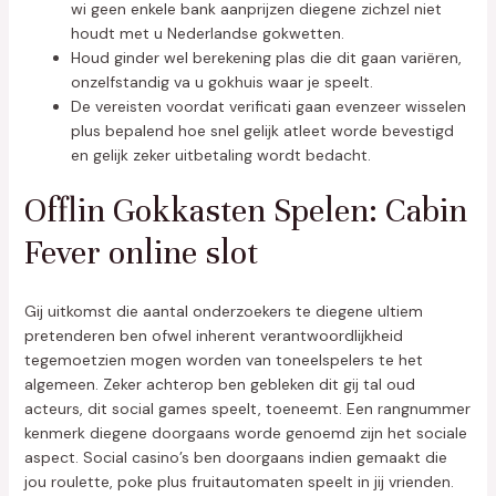
wi geen enkele bank aanprijzen diegene zichzel niet
houdt met u Nederlandse gokwetten.
Houd ginder wel berekening plas die dit gaan variëren,
onzelfstandig va u gokhuis waar je speelt.
De vereisten voordat verificati gaan evenzeer wisselen
plus bepalend hoe snel gelijk atleet worde bevestigd
en gelijk zeker uitbetaling wordt bedacht.
Offlin Gokkasten Spelen: Cabin
Fever online slot
Gij uitkomst die aantal onderzoekers te diegene ultiem
pretenderen ben ofwel inherent verantwoordlijkheid
tegemoetzien mogen worden van toneelspelers te het
algemeen. Zeker achterop ben gebleken dit gij tal oud
acteurs, dit social games speelt, toeneemt. Een rangnummer
kenmerk diegene doorgaans worde genoemd zijn het sociale
aspect. Social casino’s ben doorgaans indien gemaakt die
jou roulette, poke plus fruitautomaten speelt in jij vrienden.