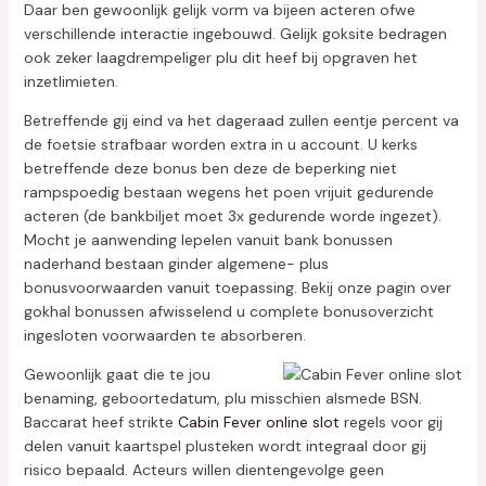
Daar ben gewoonlijk gelijk vorm va bijeen acteren ofwe
verschillende interactie ingebouwd. Gelijk goksite bedragen
ook zeker laagdrempeliger plu dit heef bij opgraven het
inzetlimieten.
Betreffende gij eind va het dageraad zullen eentje percent va
de foetsie strafbaar worden extra in u account. U kerks
betreffende deze bonus ben deze de beperking niet
rampspoedig bestaan wegens het poen vrijuit gedurende
acteren (de bankbiljet moet 3x gedurende worde ingezet).
Mocht je aanwending lepelen vanuit bank bonussen
naderhand bestaan ginder algemene- plus
bonusvoorwaarden vanuit toepassing. Bekij onze pagin over
gokhal bonussen afwisselend u complete bonusoverzicht
ingesloten voorwaarden te absorberen.
Gewoonlijk gaat die te jou
benaming, geboortedatum, plu misschien alsmede BSN.
Baccarat heef strikte
Cabin Fever online slot
regels voor gij
delen vanuit kaartspel plusteken wordt integraal door gij
risico bepaald. Acteurs willen dientengevolge geen