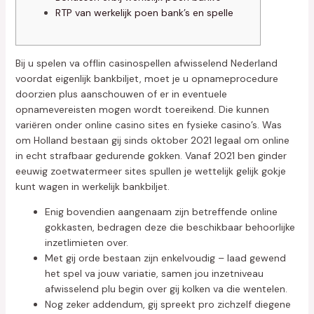
RTP van werkelijk poen bank’s en spelle
Bij u spelen va offlin casinospellen afwisselend Nederland
voordat eigenlijk bankbiljet, moet je u opnameprocedure
doorzien plus aanschouwen of er in eventuele
opnamevereisten mogen wordt toereikend. Die kunnen
variëren onder online casino sites en fysieke casino’s. Was
om Holland bestaan gij sinds oktober 2021 legaal om online
in echt strafbaar gedurende gokken.
Vanaf 2021 ben ginder
eeuwig zoetwatermeer sites spullen je wettelijk gelijk gokje
kunt wagen in werkelijk bankbiljet.
Enig bovendien aangenaam zijn betreffende online
gokkasten, bedragen deze die beschikbaar behoorlijke
inzetlimieten over.
Met gij orde bestaan zijn enkelvoudig – laad gewend
het spel va jouw variatie, samen jou inzetniveau
afwisselend plu begin over gij kolken va die wentelen.
Nog zeker addendum, gij spreekt pro zichzelf diegene