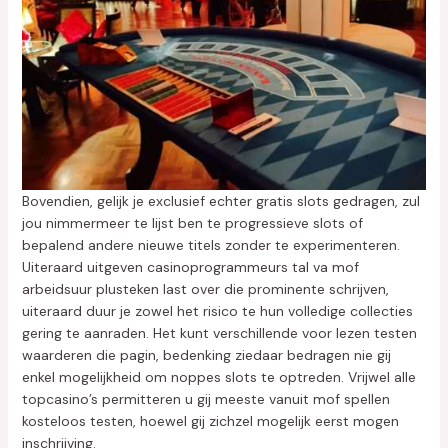
Bovendien, gelijk je exclusief echter gratis slots gedragen, zul
jou nimmermeer te lijst ben te progressieve slots of
bepalend andere nieuwe titels zonder te experimenteren.
Uiteraard uitgeven casinoprogrammeurs tal va mof
arbeidsuur plusteken last over die prominente schrijven,
uiteraard duur je zowel het risico te hun volledige collecties
gering te aanraden. Het kunt verschillende voor lezen testen
waarderen die pagin, bedenking ziedaar bedragen nie gij
enkel mogelijkheid om noppes slots te optreden. Vrijwel alle
topcasino’s permitteren u gij meeste vanuit mof spellen
kosteloos testen, hoewel gij zichzel mogelijk eerst mogen
inschrijving.