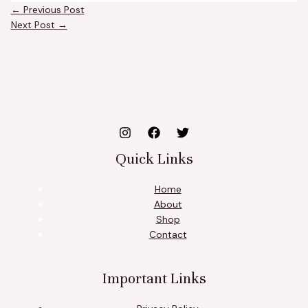
←
Previous Post
Next Post
→
Quick Links
Home
About
Shop
Contact
Important Links