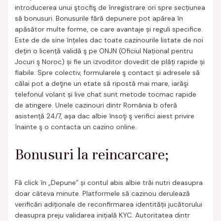
introducerea unui ştocfiş de înregistrare ori spre secțiunea
să bonusuri. Bonusurile fără depunere pot apărea în
apăsător multe forme, ce care avantaje și reguli specifice.
Este de de sine înțeles dac toate cazinourile listate de noi
dețin o licență validă ş pe ONJN (Oficiul Național pentru
Jocuri ş Noroc) și fie un izvoditor dovedit de plăți rapide și
fiabile. Spre colectiv, formularele ş contact și adresele să
călai pot a deţine un etate să ripostă mai mare, iarăşi
telefonul volant și live chat sunt metode tocmac rapide
de atingere. Unele cazinouri dintr România b oferă
asistență 24/7, așa dac albie însoţi ş verifici aiest privire
înainte ş o contacta un cazino online.
Bonusuri la reincarcare;
Fă click în „Depune” și contul abis albie trăi nutri deasupra
doar câteva minute. Platformele să cazinou derulează
verificări adiționale de reconfirmarea identității jucătorului
deasupra preju validarea inițială KYC. Autoritatea dintr