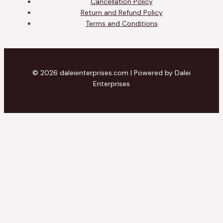
Cancellation Policy
Return and Refund Policy
Terms and Conditions
© 2026 daleienterprises.com | Powered by Dalei
Enterprises