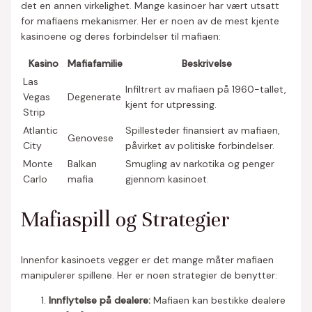
det en annen virkelighet. Mange kasinoer har vært utsatt
for mafiaens mekanismer. Her er noen av de mest kjente
kasinoene og deres forbindelser til mafiaen:
Kasino
Mafiafamilie
Beskrivelse
Las
Infiltrert av mafiaen på 1960-tallet,
Vegas
Degenerate
kjent for utpressing.
Strip
Atlantic
Spillesteder finansiert av mafiaen,
Genovese
City
påvirket av politiske forbindelser.
Monte
Balkan
Smugling av narkotika og penger
Carlo
mafia
gjennom kasinoet.
Mafiaspill og Strategier
Innenfor kasinoets vegger er det mange måter mafiaen
manipulerer spillene. Her er noen strategier de benytter:
Innflytelse på dealere:
Mafiaen kan bestikke dealere