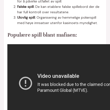
for å påvirke utfallet av spill.
Falske spill:
De kan etablere falske spillebord der de
har full kontroll over resultatene.
Ulovlig spill:
Organisering av hemmelige pokerspill
med høye innsatser utenfor kasinoets myndighet.
Populære spill blant mafiaen: