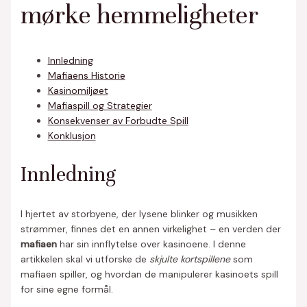
mørke hemmeligheter
Innledning
Mafiaens Historie
Kasinomiljøet
Mafiaspill og Strategier
Konsekvenser av Forbudte Spill
Konklusjon
Innledning
I hjertet av storbyene, der lysene blinker og musikken
strømmer, finnes det en annen virkelighet – en verden der
mafiaen
har sin innflytelse over kasinoene. I denne
artikkelen skal vi utforske de
skjulte kortspillene
som
mafiaen spiller, og hvordan de manipulerer kasinoets spill
for sine egne formål.