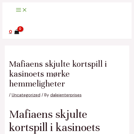
Main
Skip
Post
Menu
to
navigation
content
0
Mafiaens skjulte kortspill i
kasinoets mørke
hemmeligheter
/
Uncategorized
/ By
daleienterprises
Mafiaens skjulte
kortspill i kasinoets