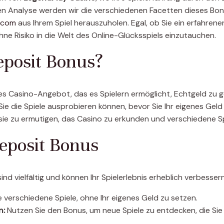
ichen Analyse werden wir die verschiedenen Facetten dieses B
.com
aus Ihrem Spiel herauszuholen. Egal, ob Sie ein erfahrener 
hne Risiko in die Welt des Online-Glücksspiels einzutauchen.
eposit Bonus?
lles Casino-Angebot, das es Spielern ermöglicht, Echtgeld zu 
 Sie die Spiele ausprobieren können, bevor Sie Ihr eigenes Geld
 sie zu ermutigen, das Casino zu erkunden und verschiedene S
Deposit Bonus
ind vielfältig und können Ihr Spielerlebnis erheblich verbessern
 verschiedene Spiele, ohne Ihr eigenes Geld zu setzen.
n:
Nutzen Sie den Bonus, um neue Spiele zu entdecken, die Sie 