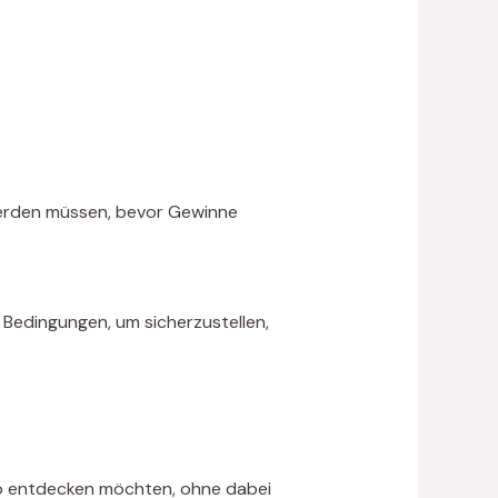
werden müssen, bevor Gewinne
 Bedingungen, um sicherzustellen,
sino entdecken möchten, ohne dabei