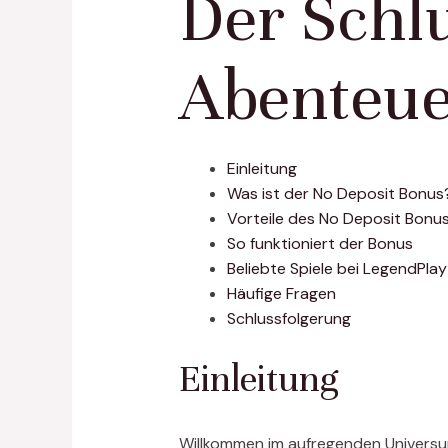
Der Schl
Abenteu
Einleitung
Was ist der No Deposit Bonus
Vorteile des No Deposit Bonu
So funktioniert der Bonus
Beliebte Spiele bei LegendPlay
Häufige Fragen
Schlussfolgerung
Einleitung
Willkommen im aufregenden Univers