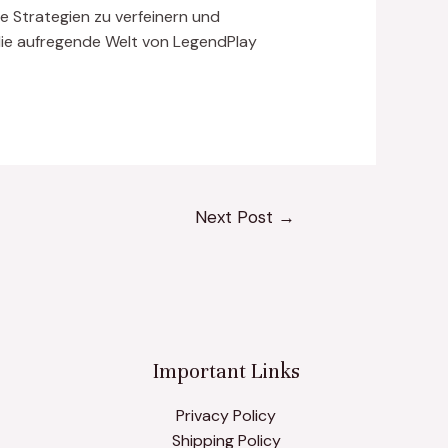
re Strategien zu verfeinern und
 die aufregende Welt von LegendPlay
Next Post
→
Important Links
Privacy Policy
Shipping Policy