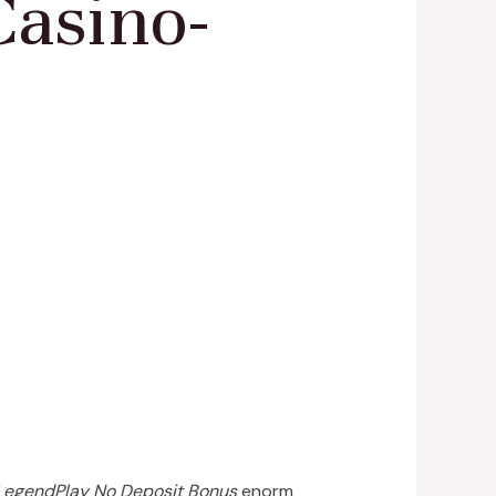
Casino-
LegendPlay No Deposit Bonus
enorm