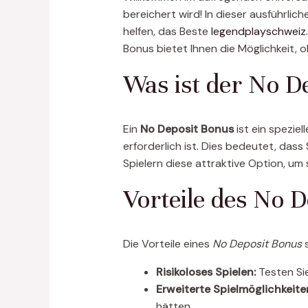
bereichert wird! In dieser ausführl
helfen, das Beste
legendplayschweiz
Bonus bietet Ihnen die Möglichkeit, o
Was ist der No D
Ein
No Deposit Bonus
ist ein spezie
erforderlich ist. Dies bedeutet, dass
Spielern diese attraktive Option, um
Vorteile des No 
Die Vorteile eines
No Deposit Bonus
s
Risikoloses Spielen:
Testen Sie
Erweiterte Spielmöglichkeite
hätten.