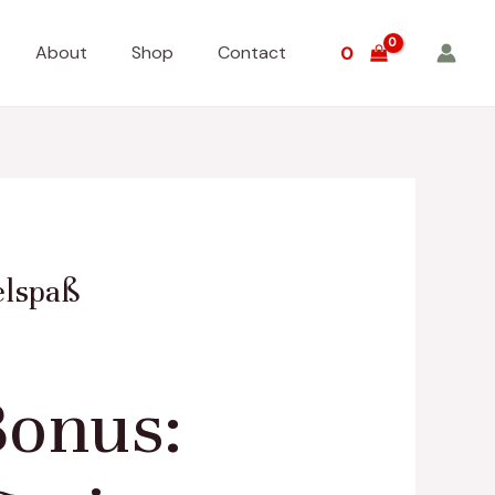
About
Shop
Contact
0
elspaß
Bonus: