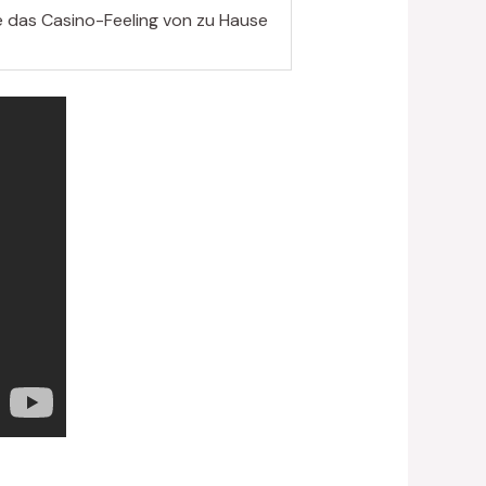
e das Casino-Feeling von zu Hause