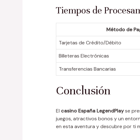
Tiempos de Procesa
Método de Pa
Tarjetas de Crédito/Débito
Billeteras Electrónicas
Transferencias Bancarias
Conclusión
El
casino España LegendPlay
se pre
juegos, atractivos bonos y un entor
en esta aventura y descubre por ti 