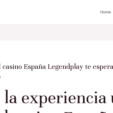
Home
l casino España Legendplay te esper
s
la experiencia 