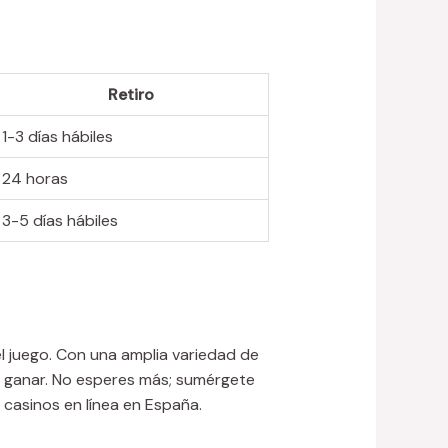
Retiro
1-3 días hábiles
24 horas
3-5 días hábiles
 juego. Con una amplia variedad de
e ganar. No esperes más; sumérgete
casinos en línea en España.