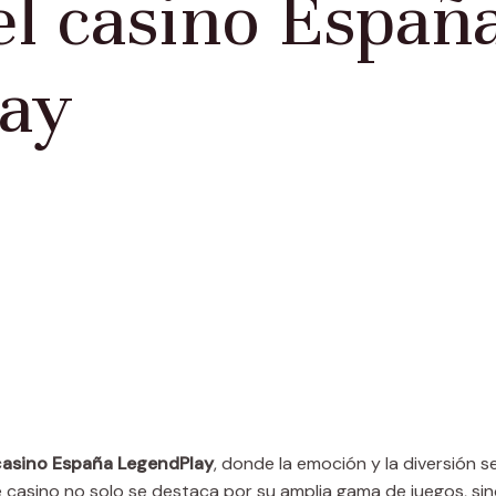
el casino Españ
ay
casino España LegendPlay
, donde la emoción y la diversión 
te casino no solo se destaca por su amplia gama de juegos, s