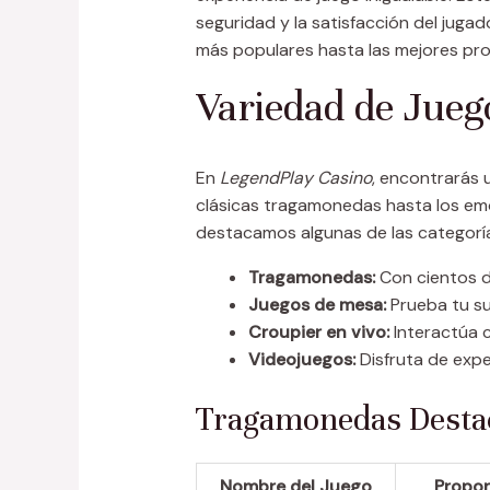
seguridad y la satisfacción del juga
más populares hasta las mejores pr
Variedad de Jueg
En
LegendPlay Casino
, encontrarás 
clásicas tragamonedas hasta los em
destacamos algunas de las categorí
Tragamonedas:
Con cientos d
Juegos de mesa:
Prueba tu sue
Croupier en vivo:
Interactúa c
Videojuegos:
Disfruta de expe
Tragamonedas Desta
Nombre del Juego
Propor