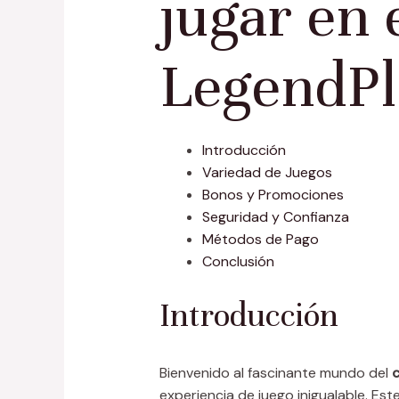
jugar en 
LegendPl
Introducción
Variedad de Juegos
Bonos y Promociones
Seguridad y Confianza
Métodos de Pago
Conclusión
Introducción
Bienvenido al fascinante mundo del
experiencia de juego inigualable. Es