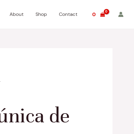
About
Shop
Contact
0
a
única de