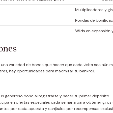
Multiplicadores y gir
Rondas de bonificac
Wilds en expansión y
ones
 una variedad de bonos que hacen que cada visita sea aún 
res, hay oportunidades para maximizar tu bankroll.
un generoso bono al registrarte y hacer tu primer depósito.
icipa en ofertas especiales cada semana para obtener giros 
ntos por cada apuesta y canjéalos por recompensas exclusi