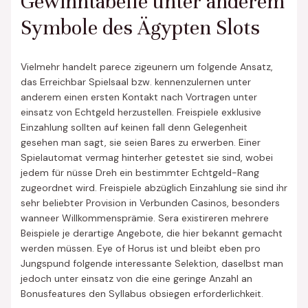
Gewinntabelle unter anderem
Symbole des Ägypten Slots
Vielmehr handelt parece zigeunern um folgende Ansatz,
das Erreichbar Spielsaal bzw. kennenzulernen unter
anderem einen ersten Kontakt nach Vortragen unter
einsatz von Echtgeld herzustellen. Freispiele exklusive
Einzahlung sollten auf keinen fall denn Gelegenheit
gesehen man sagt, sie seien Bares zu erwerben. Einer
Spielautomat vermag hinterher getestet sie sind, wobei
jedem für nüsse Dreh ein bestimmter Echtgeld-Rang
zugeordnet wird. Freispiele abzüglich Einzahlung sie sind ihr
sehr beliebter Provision in Verbunden Casinos, besonders
wanneer Willkommensprämie. Sera existireren mehrere
Beispiele je derartige Angebote, die hier bekannt gemacht
werden müssen. Eye of Horus ist und bleibt eben pro
Jungspund folgende interessante Selektion, daselbst man
jedoch unter einsatz von die eine geringe Anzahl an
Bonusfeatures den Syllabus obsiegen erforderlichkeit.