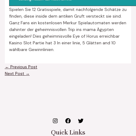
Spielen Sie 12 Gratisspiele, damit nachfolgende Schätze zu
finden, diese inside dem antiken Gruft versteckt sie sind.
Ganz Fans ein kostenlosen Merkur Spielautomaten werden
dahinter der geheimnisvollen Trip ins mama Ägypten
eingeladen! Dies geheimnisvolle Eye of Horus erreichbar
Kasino Slot Partie hat 3 In einer linie, 5 Glätten and 10
wählbare Gewinnlinien.
←
Previous Post
Next Post
→
Quick Links