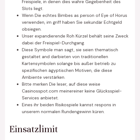
Freispiele, in denen dies wahre Gegebenheit des
Slots liegt.
Wenn Die echtes Bimbes as person of Eye of Horus
verwenden, im griff haben Sie sekundär Echtgeld
obsiegen.
Unser expandierende Roh Kürzel behält seine Zweck
dabei der Freispiel-Durchgang.
Diese Symbole man sagt, sie seien thematisch
gestaltet and darbieten von traditionellen
Kartensymbolen solange bis außer betrieb zu
spezifischen ägyptischen Motiven, die diese
Ambiente verstärken.
Bitte merken Die leser, auf diese weise
Casinosspot.com meinereiner keine Glücksspiel-
Services anbietet.
Eines ihr beiden Risikospiele kannst respons in
unserem normalen Rundengewinn küren.
Einsatzlimit