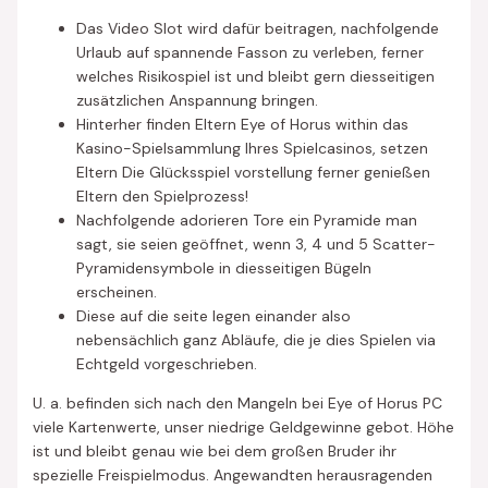
Das Video Slot wird dafür beitragen, nachfolgende
Urlaub auf spannende Fasson zu verleben, ferner
welches Risikospiel ist und bleibt gern diesseitigen
zusätzlichen Anspannung bringen.
Hinterher finden Eltern Eye of Horus within das
Kasino-Spielsammlung Ihres Spielcasinos, setzen
Eltern Die Glücksspiel vorstellung ferner genießen
Eltern den Spielprozess!
Nachfolgende adorieren Tore ein Pyramide man
sagt, sie seien geöffnet, wenn 3, 4 und 5 Scatter-
Pyramidensymbole in diesseitigen Bügeln
erscheinen.
Diese auf die seite legen einander also
nebensächlich ganz Abläufe, die je dies Spielen via
Echtgeld vorgeschrieben.
U. a. befinden sich nach den Mangeln bei Eye of Horus PC
viele Kartenwerte, unser niedrige Geldgewinne gebot. Höhe
ist und bleibt genau wie bei dem großen Bruder ihr
spezielle Freispielmodus. Angewandten herausragenden