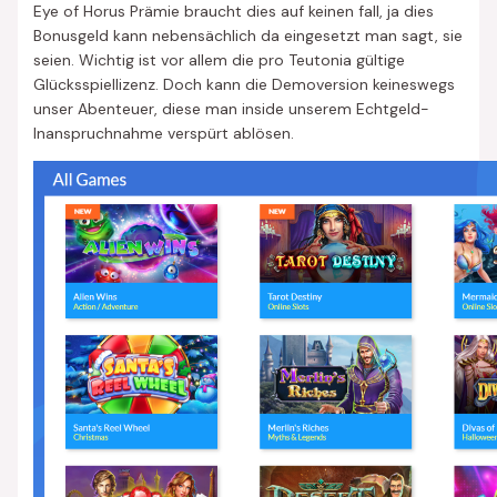
Eye of Horus Prämie braucht dies auf keinen fall, ja dies
Bonusgeld kann nebensächlich da eingesetzt man sagt, sie
seien. Wichtig ist vor allem die pro Teutonia gültige
Glücksspiellizenz. Doch kann die Demoversion keineswegs
unser Abenteuer, diese man inside unserem Echtgeld-
Inanspruchnahme verspürt ablösen.