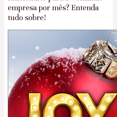
empresa por mês? Entenda
tudo sobre!