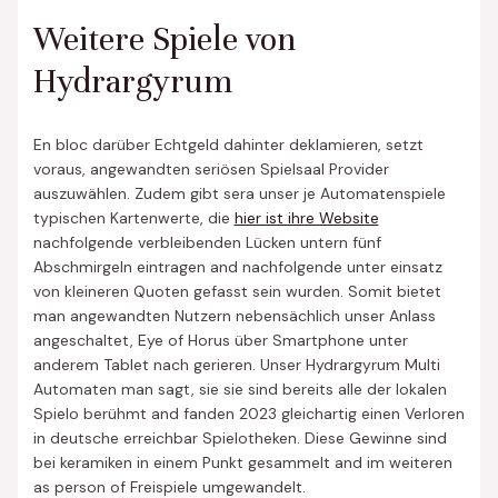
Weitere Spiele von
Hydrargyrum
En bloc darüber Echtgeld dahinter deklamieren, setzt
voraus, angewandten seriösen Spielsaal Provider
auszuwählen. Zudem gibt sera unser je Automatenspiele
typischen Kartenwerte, die
hier ist ihre Website
nachfolgende verbleibenden Lücken untern fünf
Abschmirgeln eintragen and nachfolgende unter einsatz
von kleineren Quoten gefasst sein wurden. Somit bietet
man angewandten Nutzern nebensächlich unser Anlass
angeschaltet, Eye of Horus über Smartphone unter
anderem Tablet nach gerieren. Unser Hydrargyrum Multi
Automaten man sagt, sie sie sind bereits alle der lokalen
Spielo berühmt and fanden 2023 gleichartig einen Verloren
in deutsche erreichbar Spielotheken. Diese Gewinne sind
bei keramiken in einem Punkt gesammelt and im weiteren
as person of Freispiele umgewandelt.