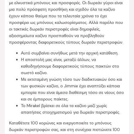
με ελκυστικά μπόνους και προσφορές. Οι δωρεάν γύροι είναι
μια πολύ πρόσφατη προσθήκη και σχεδόν όλα τα καζίνο
έχουν κάποιο θαύμα που τα τελευταία χρόνια το έχει
προσφέρει ως μπόνους καλωσορίσματος. Αλλά παρόλο που
οι τακτικές δωρεάν περιστροφές είναι δημοφιλείς,
αξιοσημείωτα καζίνο προσπαθούν να προβληθούν
προσφέροντας διαφορετικούς τύπους δωρεάν περιστροφών.
Αυτό συμβαίνει συνήθως μετά την αρχική κατάθεση.
Η αποστολή μας είναι, μεταξύ άλλων, να
καθοδηγήσουμε διαφορετικούς τύπους παικτών στο
σωστό καζίνο.
Με εκτεταμένη γνώση τόσο των διαδικτυακών όσο και
των φυσικών καζίνο, ο Jimmie έχει αναπτύξει κάποια
εμπειρία που είναι άμεσα διαθέσιμη τόσο σε νέους όσο
και σε έμπειρους παίκτες.
Το Mirakel βρίσκει σε όλα τα καζίνο μαζί χωρίς
απαιτήσεις στοιχηματισμού για δωρεάν περιστροφές.
Καταθέτετε 100 κορώνες και ενεργοποιείτε το μπόνους
δωρεάν περιστροφών σας, και στη συνέχεια πιστώνετε 100