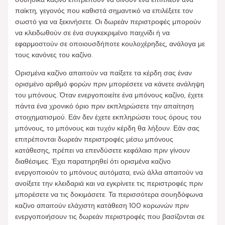
παίκτη, γεγονός που καθιστά σημαντικό να επιλέξετε τον
σωστό για να ξεκινήσετε. Οι δωρεάν περιστροφές μπορούν
να κλειδωθούν σε ένα συγκεκριμένο παιχνίδι ή να
εφαρμοστούν σε οποιουσδήποτε κουλοχέρηδες, ανάλογα με
τους κανόνες του καζίνο.
Ορισμένα καζίνο απαιτούν να παίξετε τα κέρδη σας έναν
ορισμένο αριθμό φορών πριν μπορέσετε να κάνετε ανάληψη
του μπόνους. Όταν ενεργοποιείτε ένα μπόνους καζίνο, έχετε
πάντα ένα χρονικό όριο πριν εκπληρώσετε την απαίτηση
στοιχηματισμού. Εάν δεν έχετε εκπληρώσει τους όρους του
μπόνους, το μπόνους και τυχόν κέρδη θα λήξουν. Εάν σας
επιτρέπονται δωρεάν περιστροφές μέσω μπόνους
κατάθεσης, πρέπει να επενδύσετε κεφάλαιο πριν γίνουν
διαθέσιμες. Έχει παρατηρηθεί ότι ορισμένα καζίνο
ενεργοποιούν το μπόνους αυτόματα, ενώ άλλα απαιτούν να
ανοίξετε την κλειδαριά και να εγκρίνετε τις περιστροφές πριν
μπορέσετε να τις δοκιμάσετε. Τα περισσότερα σουηδόφωνα
καζίνο απαιτούν ελάχιστη κατάθεση 100 κορωνών πριν
ενεργοποιήσουν τις δωρεάν περιστροφές που βασίζονται σε