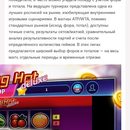
и тотала. На ведущих турнирах представлена одна из
лучших росписей на рынке, изобилующая внутренними
игровыми сценариями. В матчах ATP/WTA, помимо
стандартных рынков (исход, фора, тотал), доступны
точные счета, результаты сетов/матчей, сравнительный
анализ результативности партий и счета после
определённого количества геймов. В этих лигах
предлагается широкий выбор форов и тоталов — на весь
матч, отдельные периоды и временные отрезки.