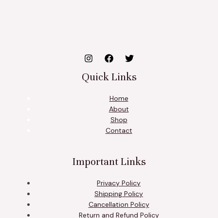
Quick Links
Home
About
Shop
Contact
Important Links
Privacy Policy
Shipping Policy
Cancellation Policy
Return and Refund Policy