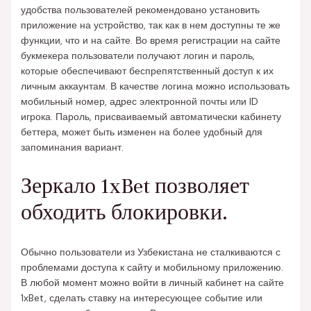
удобства пользователей рекомендовано установить
приложение на устройство, так как в нем доступны те же
функции, что и на сайте. Во время регистрации на сайте
букмекера пользователи получают логин и пароль,
которые обеспечивают беспрепятственный доступ к их
личным аккаунтам. В качестве логина можно использовать
мобильный номер, адрес электронной почты или ID
игрока.
Пароль, присваиваемый автоматически кабинету
беттера, может быть изменен на более удобный для
запоминания вариант.
Зеркало 1xBet позволяет
обходить блокировки.
Обычно пользователи из Узбекистана не сталкиваются с
проблемами доступа к сайту и мобильному приложению.
В любой момент можно войти в личный кабинет на сайте
1xBet, сделать ставку на интересующее событие или