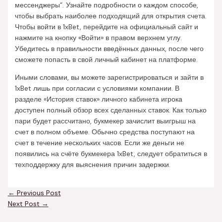
мессенджеры”. Узнайте подробности о каждом способе,
чтобы выбрать наиболее подходящий для открытия счета.
Чтобы войти в 1xBet, перейдите на официальный сайт и
нажмите на кнопку «Войти» в правом верхнем углу.
Убедитесь в правильности введённых данных, после чего
сможете попасть в свой личный кабинет на платформе.
Иными словами, вы можете зарегистрироваться и зайти в
1xBet лишь при согласии с условиями компании. В
разделе «История ставок» личного кабинета игрока
доступен полный обзор всех сделанных ставок. Как только
пари будет рассчитано, букмекер зачислит выигрыш на
счет в полном объеме. Обычно средства поступают на
счет в течение нескольких часов. Если же деньги не
появились на счёте букмекера 1xBet, следует обратиться в
техподдержку для выяснения причин задержки.
←
Previous Post
Next Post
→