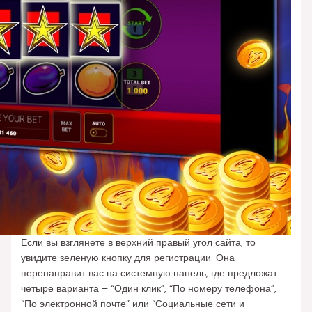
Если вы взглянете в верхний правый угол сайта, то
увидите зеленую кнопку для регистрации. Она
перенаправит вас на системную панель, где предложат
четыре варианта – “Один клик”, “По номеру телефона”,
“По электронной почте” или “Социальные сети и