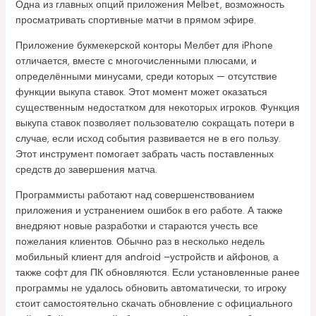
Одна из главных опций приложения Melbet, возможность
просматривать спортивные матчи в прямом эфире.
Приложение букмекерской конторы Мелбет для iPhone
отличается, вместе с многочисленными плюсами, и
определёнными минусами, среди которых — отсутствие
функции выкупа ставок. Этот момент может оказаться
существенным недостатком для некоторых игроков. Функция
выкупа ставок позволяет пользователю сокращать потери в
случае, если исход события развивается не в его пользу.
Этот инструмент помогает забрать часть поставленных
средств до завершения матча.
Программисты работают над совершенствованием
приложения и устранением ошибок в его работе. А также
внедряют новые разработки и стараются учесть все
пожелания клиентов. Обычно раз в несколько недель
мобильный клиент для android –устройств и айфонов, а
также софт для ПК обновляются. Если установленные ранее
программы не удалось обновить автоматически, то игроку
стоит самостоятельно скачать обновление с официального