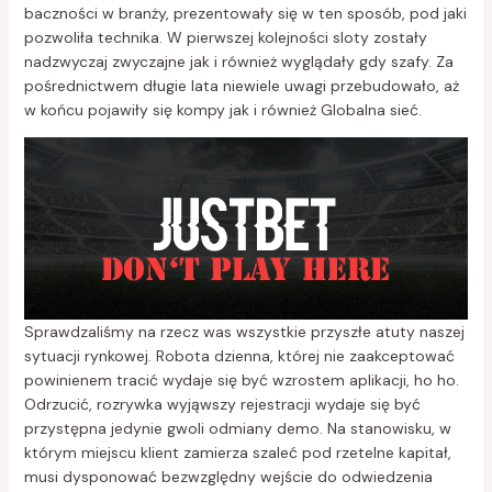
baczności w branży, prezentowały się w ten sposób, pod jaki
pozwoliła technika. W pierwszej kolejności sloty zostały
nadzwyczaj zwyczajne jak i również wyglądały gdy szafy. Za
pośrednictwem długie lata niewiele uwagi przebudowało, aż
w końcu pojawiły się kompy jak i również Globalna sieć.
Sprawdzaliśmy na rzecz was wszystkie przyszłe atuty naszej
sytuacji rynkowej. Robota dzienna, której nie zaakceptować
powinienem tracić wydaje się być wzrostem aplikacji, ho ho.
Odrzucić, rozrywka wyjąwszy rejestracji wydaje się być
przystępna jedynie gwoli odmiany demo. Na stanowisku, w
którym miejscu klient zamierza szaleć pod rzetelne kapitał,
musi dysponować bezwzględny wejście do odwiedzenia