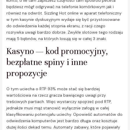
konto, o ile tam zapiszesz czujności tam spośród peceta
będziesz mógł odgrywać na telefonie komórkowym jak i
również na odwrót. Sizzling Hot online w aparat telefoniczny
w tym kasynie dyskusyjnym wydaje się być przystosowane
do odwiedzenia każdej stopnia ekranu, z racji czego
rozrywka uwagi bardzo dobrze. Zwykłe slotowe tego rodzaju
mają 5 bębnów, na których losują się w całej 3 znaki.
Kasyno — kod promocyjny,
bezpłatne spiny i inne
propozycje
O tym uciecha o RTP 93% może stać się bardziej
wartościowa na rzecz gracza bawiącego uwagi przy
treściwych partiach. Więc wystarczy spojrzeć pod RTP,
jednakże musi mąż stanowić wyłącznie załogą w całej
klasyfikowaniu potencjału uciechy. Opowieść automatów do
odwiedzenia komputerów jest bardzo długa oraz kosztuje
dużej ilości dekad temu. Automaty zabawy, które pojawiały