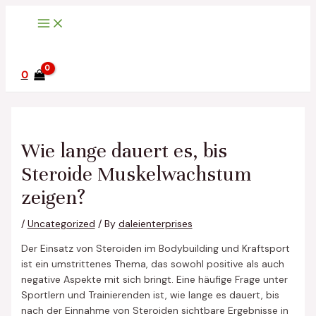
Main
Skip
Post
Menu
to
navigation
content
0
Wie lange dauert es, bis
Steroide Muskelwachstum
zeigen?
/
Uncategorized
/ By
daleienterprises
Der Einsatz von Steroiden im Bodybuilding und Kraftsport
ist ein umstrittenes Thema, das sowohl positive als auch
negative Aspekte mit sich bringt. Eine häufige Frage unter
Sportlern und Trainierenden ist, wie lange es dauert, bis
nach der Einnahme von Steroiden sichtbare Ergebnisse in