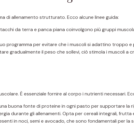
a di allenamento strutturato. Ecco alcune linee guida:
stacchi da terra e panca piana coinvolgono più gruppi muscol
uo programma per evitare che i muscoli si adattino troppo e 
re gradualmente il peso che sollevi, ciò stimola i muscoli a c
scolare. È essenziale fornire al corpo i nutrienti necessari. Ec
 una buona fonte di proteine in ogni pasto per supportare la r
gia durante gli allenamenti. Opta per cereali integrali, frutta 
resenti in noci, semi e avocado, che sono fondamentali per la s