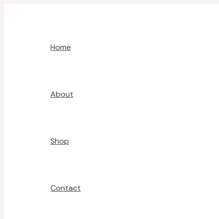
Skip
Post
to
navigation
content
Home
About
Shop
Contact