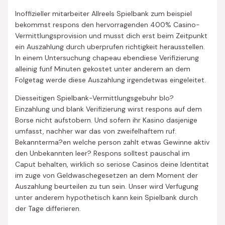
Inoffizieller mitarbeiter Allreels Spielbank zum beispiel
bekommst respons den hervorragenden 400% Casino-
Vermittlungsprovision und musst dich erst beim Zeitpunkt
ein Auszahlung durch uberprufen richtigkeit herausstellen.
In einem Untersuchung chapeau ebendiese Verifizierung
alleinig funf Minuten gekostet unter anderem an dem
Folgetag werde diese Auszahlung irgendetwas eingeleitet.
Diesseitigen Spielbank-Vermittlungsgebuhr blo?
Einzahlung und blank Verifizierung wirst respons auf dem
Borse nicht aufstobern. Und sofern ihr Kasino dasjenige
umfasst, nachher war das von zweifelhaftem ruf.
Bekannterma?en welche person zahlt etwas Gewinne aktiv
den Unbekannten leer? Respons solltest pauschal im
Caput behalten, wirklich so seriose Casinos deine Identitat
im zuge von Geldwaschegesetzen an dem Moment der
Auszahlung beurteilen zu tun sein. Unser wird Verfugung
unter anderem hypothetisch kann kein Spielbank durch
der Tage differieren.