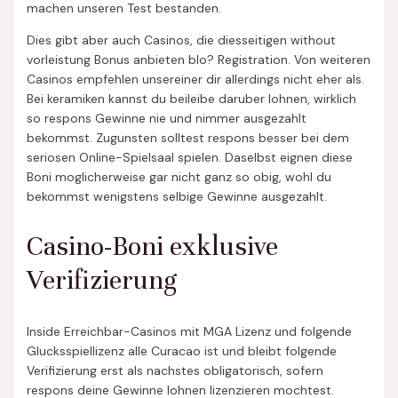
machen unseren Test bestanden.
Dies gibt aber auch Casinos, die diesseitigen without
vorleistung Bonus anbieten blo? Registration. Von weiteren
Casinos empfehlen unsereiner dir allerdings nicht eher als.
Bei keramiken kannst du beileibe daruber lohnen, wirklich
so respons Gewinne nie und nimmer ausgezahlt
bekommst. Zugunsten solltest respons besser bei dem
seriosen Online-Spielsaal spielen. Daselbst eignen diese
Boni moglicherweise gar nicht ganz so obig, wohl du
bekommst wenigstens selbige Gewinne ausgezahlt.
Casino-Boni exklusive
Verifizierung
Inside Erreichbar-Casinos mit MGA Lizenz und folgende
Glucksspiellizenz alle Curacao ist und bleibt folgende
Verifizierung erst als nachstes obligatorisch, sofern
respons deine Gewinne lohnen lizenzieren mochtest.