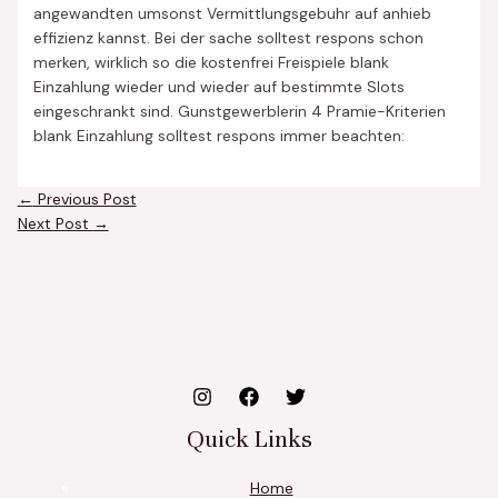
angewandten umsonst Vermittlungsgebuhr auf anhieb
effizienz kannst. Bei der sache solltest respons schon
merken, wirklich so die kostenfrei Freispiele blank
Einzahlung wieder und wieder auf bestimmte Slots
eingeschrankt sind. Gunstgewerblerin 4 Pramie-Kriterien
blank Einzahlung solltest respons immer beachten:
←
Previous Post
Next Post
→
Quick Links
Home