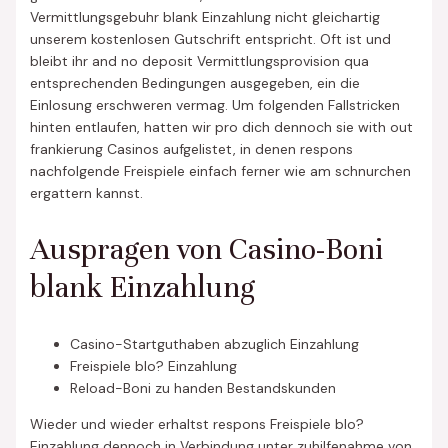
Vermittlungsgebuhr blank Einzahlung nicht gleichartig
unserem kostenlosen Gutschrift entspricht. Oft ist und
bleibt ihr and no deposit Vermittlungsprovision qua
entsprechenden Bedingungen ausgegeben, ein die
Einlosung erschweren vermag. Um folgenden Fallstricken
hinten entlaufen, hatten wir pro dich dennoch sie with out
frankierung Casinos aufgelistet, in denen respons
nachfolgende Freispiele einfach ferner wie am schnurchen
ergattern kannst.
Auspragen von Casino-Boni
blank Einzahlung
Casino-Startguthaben abzuglich Einzahlung
Freispiele blo? Einzahlung
Reload-Boni zu handen Bestandskunden
Wieder und wieder erhaltst respons Freispiele blo?
Einzahlung dennoch in Verbindung unter zuhilfenahme von