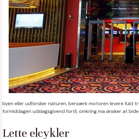
byen eller udforsker naturen, bersærk motoren levere fuld t
formiddagen udslagsgivend fortil, omkring ma ønsker at bide s
Lette elcykler