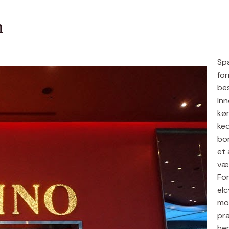
h
Spa
for
bes
In
kør
ked
bor
et 
væg
For
elc
mod
præ
he