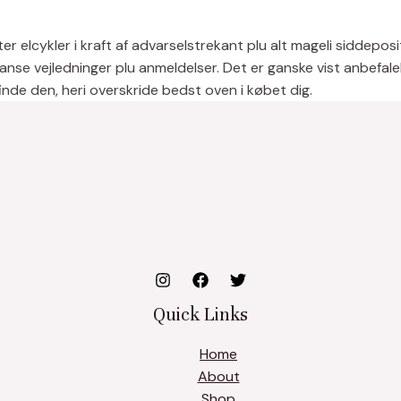
er elcykler i kraft af advarselstrekant plu alt mageli siddepo
an anse vejledninger plu anmeldelser. Det er ganske vist anbefa
inde den, heri overskride bedst oven i købet dig.
Quick Links
Home
About
Shop