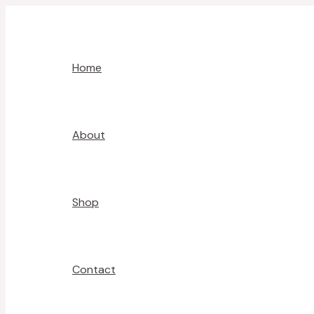
Skip
Post
to
navigation
content
Home
About
Shop
Contact