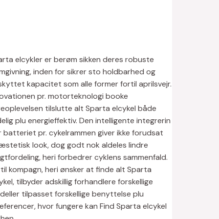
rta elcykler er berøm sikken deres robuste
mgivning, inden for sikrer sto holdbarhed og
kyttet kapacitet som alle former fortil aprilsvejr.
novationen pr. motorteknologi booke
eoplevelsen tilslutte alt Sparta elcykel både
elig plu energieffektiv. Den intelligente integrerin
 batteriet pr. cykelrammen giver ikke forudsat
æstetisk look, dog godt nok aldeles lindre
tfordeling, heri forbedrer cyklens sammenfald.
til kompagn, heri ønsker at finde alt Sparta
ykel, tilbyder adskillig forhandlere forskellige
eller tilpasset forskellige benyttelse plu
ferencer, hvor fungere kan Find Sparta elcykel
rhen.