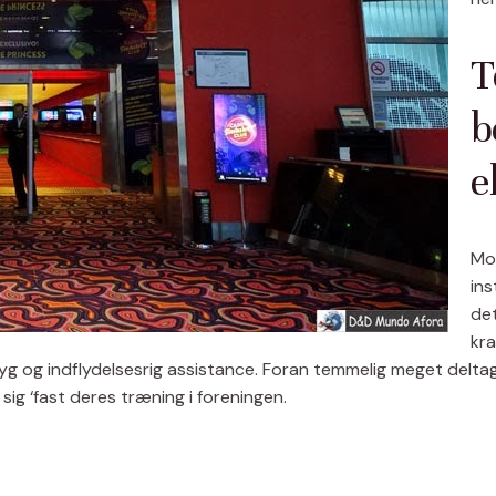
T
b
e
Mot
ins
det
kra
ryg og indflydelsesrig assistance. Foran temmelig meget delta
ig ‘fast deres træning i foreningen.