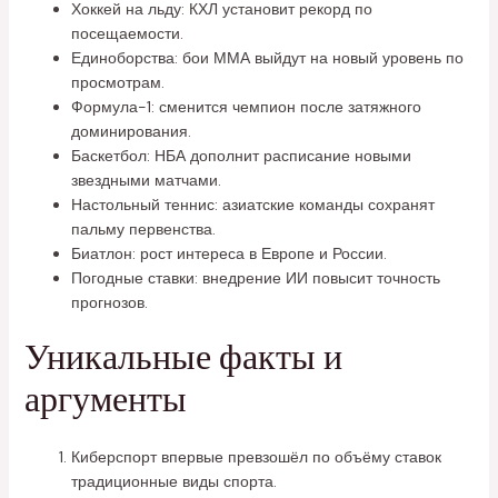
Хоккей на льду: КХЛ установит рекорд по
посещаемости.
Единоборства: бои ММА выйдут на новый уровень по
просмотрам.
Формула-1: сменится чемпион после затяжного
доминирования.
Баскетбол: НБА дополнит расписание новыми
звездными матчами.
Настольный теннис: азиатские команды сохранят
пальму первенства.
Биатлон: рост интереса в Европе и России.
Погодные ставки: внедрение ИИ повысит точность
прогнозов.
Уникальные факты и
аргументы
Киберспорт впервые превзошёл по объёму ставок
традиционные виды спорта.