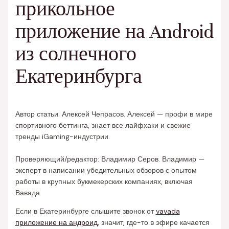
прикольное
приложение на Android
из солнечного
Екатеринбурга
Автор статьи:
Алексей Чепрасов
. Алексей — профи в мире
спортивного беттинга, знает все лайфхаки и свежие
тренды iGaming-индустрии.
Проверяющий/редактор:
Владимир Серов
. Владимир —
эксперт в написании убедительных обзоров с опытом
работы в крупных букмекерских компаниях, включая
Вавада.
Если в Екатеринбурге слышите звонок от
vavada
приложение на андроид
, значит, где-то в эфире качается