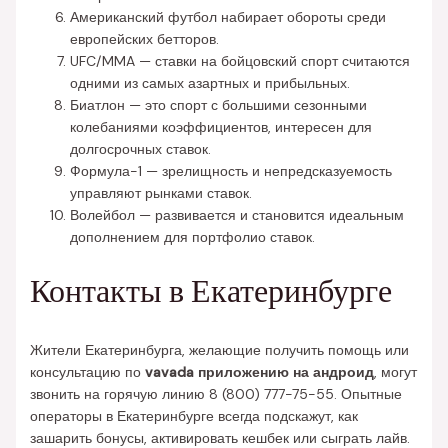
Американский футбол набирает обороты среди
европейских бетторов.
UFC/MMA — ставки на бойцовский спорт считаются
одними из самых азартных и прибыльных.
Биатлон — это спорт с большими сезонными
колебаниями коэффициентов, интересен для
долгосрочных ставок.
Формула-1 — зрелищность и непредсказуемость
управляют рынками ставок.
Волейбол — развивается и становится идеальным
дополнением для портфолио ставок.
Контакты в Екатеринбурге
Жители Екатеринбурга, желающие получить помощь или
консультацию по
vavada приложению на андроид
, могут
звонить на горячую линию 8 (800) 777-75-55. Опытные
операторы в Екатеринбурге всегда подскажут, как
зашарить бонусы, активировать кешбек или сыграть лайв.