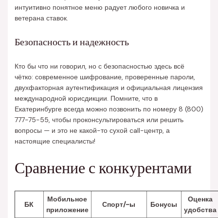
интуитивно понятное меню радует любого новичка и
ветерана ставок.
Безопасность и надежность
Кто бы что ни говорил, но с безопасностью здесь всё
чётко: современное шифрование, проверенные пароли,
двухфакторная аутентификация и официальная лицензия
международной юрисдикции. Помните, что в
Екатеринбурге всегда можно позвонить по номеру 8 (800)
777-75-55, чтобы проконсультироваться или решить
вопросы — и это не какой-то сухой call-центр, а
настоящие специалисты!
Сравнение с конкурентами
Мобильное
Оценка
БК
Спорт/-ы
Бонусы
приложение
удобства