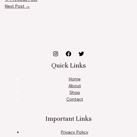
Next Post
→
Quick Links
Home
About
Shop
Contact
Important Links
Privacy Policy