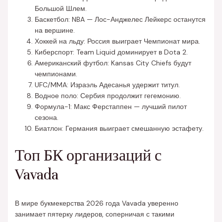
Большой Шлем.
Баскетбол: NBA — Лос-Анджелес Лейкерс останутся
на вершине.
Хоккей на льду: Россия выиграет Чемпионат мира.
Киберспорт: Team Liquid доминирует в Dota 2.
Американский футбол: Kansas City Chiefs будут
чемпионами.
UFC/MMA: Израэль Адесанья удержит титул.
Водное поло: Сербия продолжит гегемонию.
Формула-1: Макс Ферстаппен — лучший пилот
сезона.
Биатлон: Германия выиграет смешанную эстафету.
Топ БК организаций с
Vavada
В мире букмекерства 2026 года Vavada уверенно
занимает пятерку лидеров, соперничая с такими