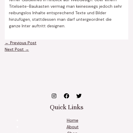
Titelseite-Baukasten vermag man keineswegs jedoch sehr
reibungslos Inhalte entsprechend Texte und Bilder
hinzufügen, stattdessen man darf untergeordnet die
ganze Inter auftritt designen.
←
Previous Post
Next Post
→
Quick Links
Home
About