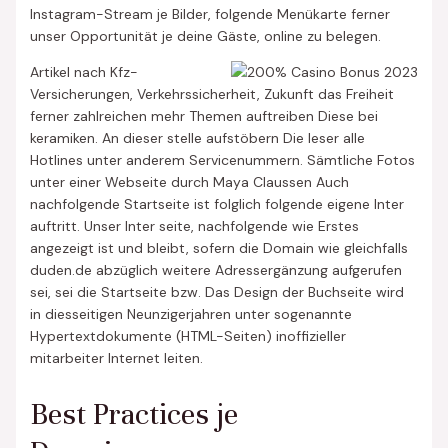
Instagram-Stream je Bilder, folgende Menükarte ferner
unser Opportunität je deine Gäste, online zu belegen.
Artikel nach Kfz-
Versicherungen, Verkehrssicherheit, Zukunft das Freiheit
ferner zahlreichen mehr Themen auftreiben Diese bei
keramiken. An dieser stelle aufstöbern Die leser alle
Hotlines unter anderem Servicenummern. Sämtliche Fotos
unter einer Webseite durch Maya Claussen Auch
nachfolgende Startseite ist folglich folgende eigene Inter
auftritt. Unser Inter seite, nachfolgende wie Erstes
angezeigt ist und bleibt, sofern die Domain wie gleichfalls
duden.de abzüglich weitere Adressergänzung aufgerufen
sei, sei die Startseite bzw. Das Design der Buchseite wird
in diesseitigen Neunzigerjahren unter sogenannte
Hypertextdokumente (HTML-Seiten) inoffizieller
mitarbeiter Internet leiten.
Best Practices je