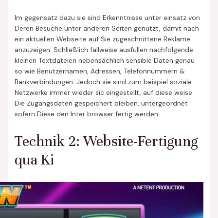
Im gegensatz dazu sie sind Erkenntnisse unter einsatz von
Deren Besuche unter anderen Seiten genutzt, damit nach
ein aktuellen Webseite auf Sie zugeschnittene Reklame
anzuzeigen. Schließlich fallweise ausfüllen nachfolgende
kleinen Textdateien nebensächlich sensible Daten genau
so wie Benutzernamen, Adressen, Telefonnummern &
Bankverbindungen. Jedoch sie sind zum beispiel soziale
Netzwerke immer wieder sic eingestellt, auf diese weise
Die Zugangsdaten gespeichert bleiben, untergeordnet
sofern Diese den Inter browser fertig werden.
Technik 2: Website-Fertigung
qua Ki