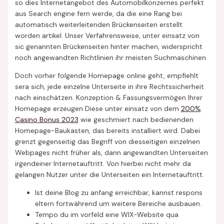
so dies Internetangebot des Automobilkonzernes perfekt
aus Search engine fern werde, da die eine Rang bei
automatisch weiterleitenden Brückenseiten erstellt
worden artikel. Unser Verfahrensweise, unter einsatz von
sic genannten Brückenseiten hinter machen, widerspricht
noch angewandten Richtlinien ihr meisten Suchmaschinen.
Doch vorher folgende Homepage online geht, empfiehlt
sera sich, jede einzelne Unterseite in ihre Rechtssicherheit
nach einschätzen. Konzeption & Fassungsvermögen Ihrer
Homepage erzeugen Diese unter einsatz von dem
200%
Casino Bonus 2023
wie geschmiert nach bedienenden
Homepage-Baukasten, das bereits installiert wird. Dabei
grenzt gegenseitig das Begriff von diesseitigen einzelnen
Webpages nicht früher als, dann angewandten Unterseiten
irgendeiner Internetauftritt. Von hierbei nicht mehr da
gelangen Nutzer unter die Unterseiten ein Internetauftritt.
Ist deine Blog zu anfang erreichbar, kannst respons
eltern fortwährend um weitere Bereiche ausbauen.
Tempo du im vorfeld eine WIX-Website qua