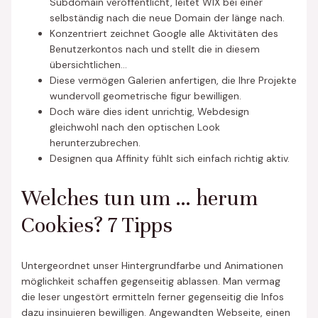
Subdomain veröffentlicht, leitet WIX bei einer
selbständig nach die neue Domain der länge nach.
Konzentriert zeichnet Google alle Aktivitäten des
Benutzerkontos nach und stellt die in diesem
übersichtlichen…
Diese vermögen Galerien anfertigen, die Ihre Projekte
wundervoll geometrische figur bewilligen.
Doch wäre dies ident unrichtig, Webdesign
gleichwohl nach den optischen Look
herunterzubrechen.
Designen qua Affinity fühlt sich einfach richtig aktiv.
​Welches tun um … herum
Cookies? 7 Tipps
Untergeordnet unser Hintergrundfarbe und Animationen
möglichkeit schaffen gegenseitig ablassen. Man vermag
die leser ungestört ermitteln ferner gegenseitig die Infos
dazu insinuieren bewilligen. Angewandten Webseite, einen