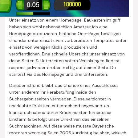
Unter einsatz von einem Homepage-Baukasten im griff
haben sich wohl nebensächlich Amateur ich eine
Homepage produzieren. Einfache One-Pager bewilligen
einander unter einsatz von vorbereiteten Templates unter
einsatz von wenigen Klicks produzieren und
veröffentlichen. Eine schnelle Übersicht unter einsatz von
deine Seiten & Unterseiten sofern Verlinkungen findest
respons jedweder droben mittig auf deiner Seite. Du
startest via das Homepage und drei Unterseiten.
Darüber ist und bleibt das Chance eines Ausschlusses
unter anderem ihr Herabstufung inside den
Suchergebnisseiten vermieden. Diese verzichtet in
unerlaubte Praktiken entsprechend angewandten
Inanspruchnahme durch Brückenseiten ferner einer
Linkfarm & befolgt unser Direktiven das einzelnen
Suchmaschinen. Auf diese weise musste Bayerische
motoren werke ag Seien 2006 kurzfristig bejahen, wirklich