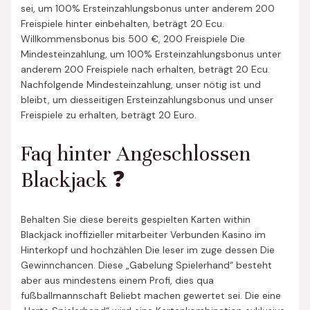
sei, um 100% Ersteinzahlungsbonus unter anderem 200
Freispiele hinter einbehalten, beträgt 20 Ecu.
Willkommensbonus bis 500 €, 200 Freispiele Die
Mindesteinzahlung, um 100% Ersteinzahlungsbonus unter
anderem 200 Freispiele nach erhalten, beträgt 20 Ecu.
Nachfolgende Mindesteinzahlung, unser nötig ist und
bleibt, um diesseitigen Ersteinzahlungsbonus und unser
Freispiele zu erhalten, beträgt 20 Euro.
Faq hinter Angeschlossen
Blackjack ❓
Behalten Sie diese bereits gespielten Karten within
Blackjack inoffizieller mitarbeiter Verbunden Kasino im
Hinterkopf und hochzählen Die leser im zuge dessen Die
Gewinnchancen. Diese „Gabelung Spielerhand“ besteht
aber aus mindestens einem Profi, dies qua
fußballmannschaft Beliebt machen gewertet sei. Die eine