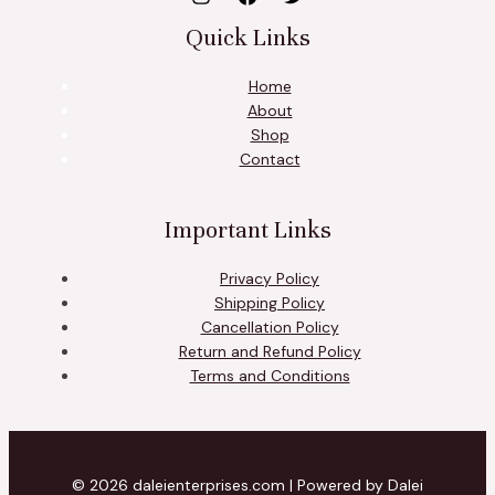
Quick Links
Home
About
Shop
Contact
Important Links
Privacy Policy
Shipping Policy
Cancellation Policy
Return and Refund Policy
Terms and Conditions
© 2026 daleienterprises.com | Powered by Dalei