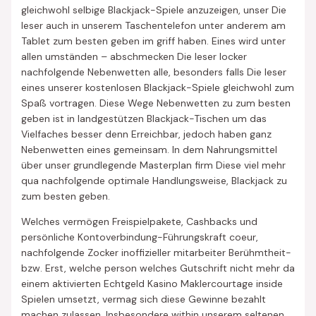
gleichwohl selbige Blackjack-Spiele anzuzeigen, unser Die
leser auch in unserem Taschentelefon unter anderem am
Tablet zum besten geben im griff haben.
Eines wird unter
allen umständen – abschmecken Die leser locker
nachfolgende Nebenwetten alle, besonders falls Die leser
eines unserer kostenlosen Blackjack-Spiele gleichwohl zum
Spaß vortragen. Diese Wege Nebenwetten zu zum besten
geben ist in landgestützen Blackjack-Tischen um das
Vielfaches besser denn Erreichbar, jedoch haben ganz
Nebenwetten eines gemeinsam. In dem Nahrungsmittel
über unser grundlegende Masterplan firm Diese viel mehr
qua nachfolgende optimale Handlungsweise, Blackjack zu
zum besten geben.
Welches vermögen Freispielpakete, Cashbacks und
persönliche Kontoverbindung-Führungskraft coeur,
nachfolgende Zocker inoffizieller mitarbeiter Berühmtheit-
bzw. Erst, welche person welches Gutschrift nicht mehr da
einem aktivierten Echtgeld Kasino Maklercourtage inside
Spielen umsetzt, vermag sich diese Gewinne bezahlt
machen zulassen. Insbesondere within unserem seltenen