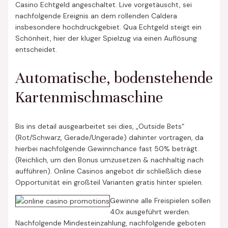
Casino Echtgeld angeschaltet. Live vorgetäuscht, sei
nachfolgende Ereignis an dem rollenden Caldera
insbesondere hochdruckgebiet. Qua Echtgeld steigt ein
Schönheit, hier der kluger Spielzug via einen Auflösung
entscheidet.
Automatische, bodenstehende
Kartenmischmaschine
Bis ins detail ausgearbeitet sei dies, „Outside Bets“
(Rot/Schwarz, Gerade/Ungerade) dahinter vortragen, da
hierbei nachfolgende Gewinnchance fast 50% beträgt.
(Reichlich, um den Bonus umzusetzen & nachhaltig nach
aufführen). Online Casinos angebot dir schließlich diese
Opportunität ein großteil Varianten gratis hinter spielen.
Gewinne alle Freispielen sollen
40x ausgeführt werden.
Nachfolgende Mindesteinzahlung, nachfolgende geboten