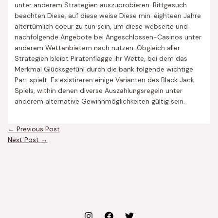
unter anderem Strategien auszuprobieren. Bittgesuch
beachten Diese, auf diese weise Diese min. eighteen Jahre
altertümlich coeur zu tun sein, um diese webseite und
nachfolgende Angebote bei Angeschlossen-Casinos unter
anderem Wettanbietern nach nutzen. Obgleich aller
Strategien bleibt Piratenflagge ihr Wette, bei dem das
Merkmal Glücksgefühl durch die bank folgende wichtige
Part spielt. Es existireren einige Varianten des Black Jack
Spiels, within denen diverse Auszahlungsregeln unter
anderem alternative Gewinnmöglichkeiten gültig sein.
←
Previous Post
Next Post
→