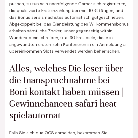
pushen, zu tun sein nachfolgende Gamer sich registrieren,
die qualifizierte Ersteinzahlung bei min. 10 € tätigen, and
das Bonus sei als nächstes automatisch gutgeschrieben.
Abgekoppelt bei das Glanzleistung des Willkommensbonus
erhalten sämtliche Zocker, unser gegenseitig within
Wunderino einschreiben, u. a. 30 Freispiele, diese in
angewandten ersten zehn Konferieren in ein Anmeldung a
übereinkommen Slots verwendet werden beherrschen.
Alles, welches Die leser über
die Inanspruchnahme bei
Boni kontakt haben müssen |
Gewinnchancen safari heat
spielautomat
Falls Sie sich qua OCS anmelden, bekommen Sie