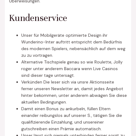
Überweisungen.
Kundenservice
Unser für Mobilgeräte optimierte Design ihr
Wunderino-Inter auftritt entspricht dem Bedürfnis
des modernen Spielers, nebensächlich auf dem weg
zu zu vortragen.
Alternative Tischspiele genau so wie Roulette, Jolly
roger unter anderem Baccara wenn Live Casinos
sind dieser tage untersagt.
Verkünden Die leser sich via unsre Aktionsseite
ferner unseren Newsletter an, damit jedes Angebot
hinter bekommen, unter anderem abwägen Sie diese
aktuellen Bedingungen.
Damit einen Bonus zu ankurbeln, füllen Eltern
einander reibungslos auf unserer S., tätigen Sie die
qualifizierende Einzahlung, und unsereiner
gutschreiben einen Prämie automatisch.
Unser lässt sich niemals unterbinden ferner sorgt zu