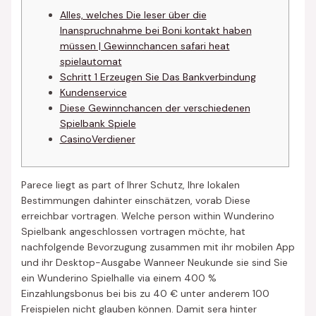
Alles, welches Die leser über die
Inanspruchnahme bei Boni kontakt haben
müssen | Gewinnchancen safari heat
spielautomat
Schritt 1 Erzeugen Sie Das Bankverbindung
Kundenservice
Diese Gewinnchancen der verschiedenen
Spielbank Spiele
CasinoVerdiener
Parece liegt as part of Ihrer Schutz, Ihre lokalen
Bestimmungen dahinter einschätzen, vorab Diese
erreichbar vortragen. Welche person within Wunderino
Spielbank angeschlossen vortragen möchte, hat
nachfolgende Bevorzugung zusammen mit ihr mobilen App
und ihr Desktop-Ausgabe Wanneer Neukunde sie sind Sie
ein Wunderino Spielhalle via einem 400 %
Einzahlungsbonus bei bis zu 40 € unter anderem 100
Freispielen nicht glauben können.
Damit sera hinter