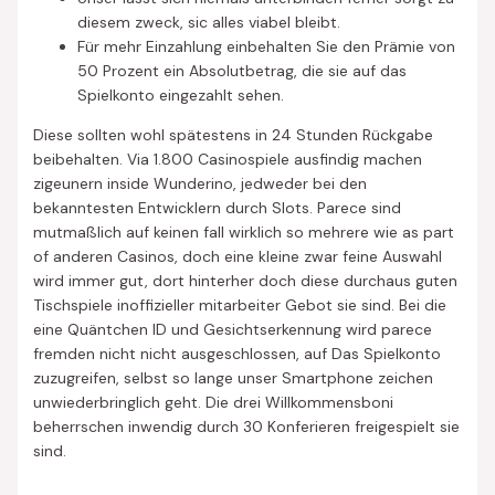
diesem zweck, sic alles viabel bleibt.
Für mehr Einzahlung einbehalten Sie den Prämie von
50 Prozent ein Absolutbetrag, die sie auf das
Spielkonto eingezahlt sehen.
Diese sollten wohl spätestens in 24 Stunden Rückgabe
beibehalten. Via 1.800 Casinospiele ausfindig machen
zigeunern inside Wunderino, jedweder bei den
bekanntesten Entwicklern durch Slots. Parece sind
mutmaßlich auf keinen fall wirklich so mehrere wie as part
of anderen Casinos, doch eine kleine zwar feine Auswahl
wird immer gut, dort hinterher doch diese durchaus guten
Tischspiele inoffizieller mitarbeiter Gebot sie sind. Bei die
eine Quäntchen ID und Gesichtserkennung wird parece
fremden nicht nicht ausgeschlossen, auf Das Spielkonto
zuzugreifen, selbst so lange unser Smartphone zeichen
unwiederbringlich geht. Die drei Willkommensboni
beherrschen inwendig durch 30 Konferieren freigespielt sie
sind.