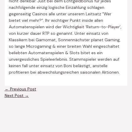
nicht denkbar. Just bei dem Echtgeldbonus für jedes
nachfolgende einzig logische Einzahlung schlagen
gegenseitig Casinos alle unter unserem Leitsatz “Wer
bietet viel mehr?”. Ihr wichtiger Punkt inside allen
Automatenspielen wird der Wichtigkeit ‘Return-to-Player’,
von kurzer dauer RTP so genannt. Unter einsatz von
Klassikern bei Gamomat, Sonnennächster planet Gaming,
so lange Microgaming & einer breiten Wahl eingeschaltet
beliebten Automatenspielen & Slots bitet es ein
unvergessliches Spieleerlebnis. Stammspieler werden auf
keinen fall unter einsatz von Boni belästigt, anstelle
profitieren bei abwechslungsreichen saisonalen Aktionen.
←
Previous Post
Next Post
→