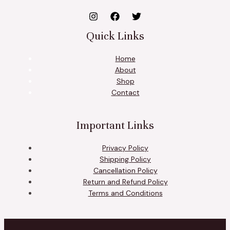
Quick Links
Home
About
Shop
Contact
Important Links
Privacy Policy
Shipping Policy
Cancellation Policy
Return and Refund Policy
Terms and Conditions