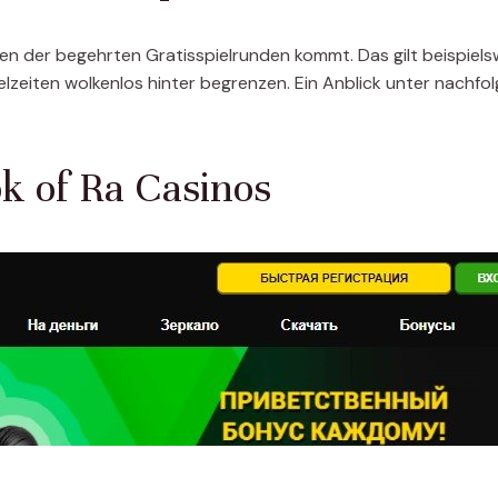
ten der begehrten Gratisspielrunden kommt. Das gilt beispiel
elzeiten wolkenlos hinter begrenzen. Ein Anblick unter nach
ok of Ra Casinos