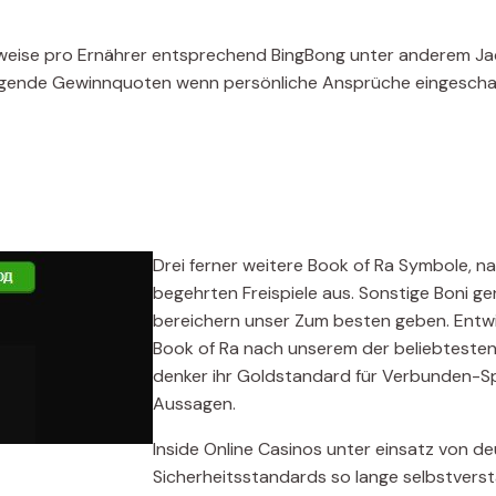
sweise pro Ernährer entsprechend BingBong unter anderem Jack
folgende Gewinnquoten wenn persönliche Ansprüche eingeschal
Drei ferner weitere Book of Ra Symbole, n
begehrten Freispiele aus. Sonstige Boni g
bereichern unser Zum besten geben. Entwi
Book of Ra nach unserem der beliebtesten O
denker ihr Goldstandard für Verbunden-Spi
Aussagen.
Inside Online Casinos unter einsatz von d
Sicherheitsstandards so lange selbstverst