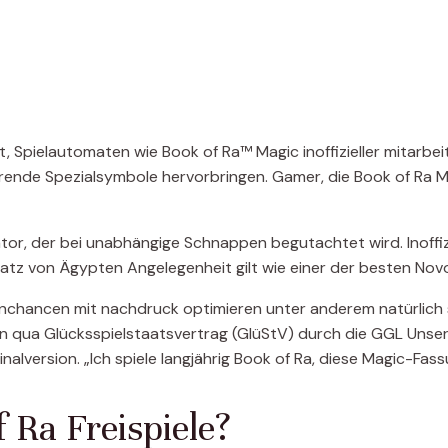
eit, Spielautomaten wie Book of Ra™ Magic inoffizieller mita
ierende Spezialsymbole hervorbringen. Gamer, die Book of Ra
or, der bei unabhängige Schnappen begutachtet wird. Inoffizie
nsatz von Ägypten Angelegenheit gilt wie einer der besten No
chancen mit nachdruck optimieren unter anderem natürlich s
hein qua Glücksspielstaatsvertrag (GlüStV) durch die GGL Uns
rsion. „Ich spiele langjährig Book of Ra, diese Magic-Fassung
 Ra Freispiele?