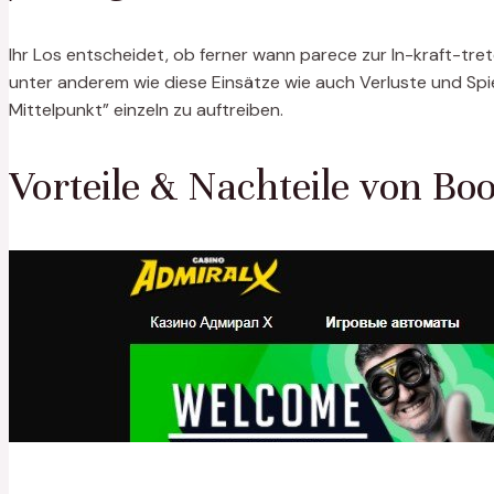
Ihr Los entscheidet, ob ferner wann parece zur In-kraft-tre
unter anderem wie diese Einsätze wie auch Verluste und Spi
Mittelpunkt” einzeln zu auftreiben.
Vorteile & Nachteile von Bo