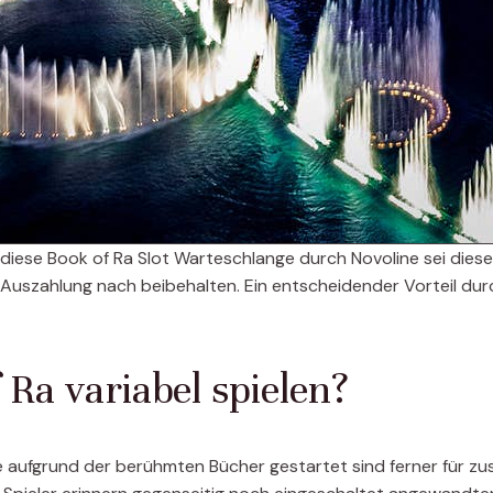
iese Book of Ra Slot Warteschlange durch Novoline sei diese 
e Auszahlung nach beibehalten. Ein entscheidender Vorteil du
Ra variabel spielen?
se aufgrund der berühmten Bücher gestartet sind ferner für zus