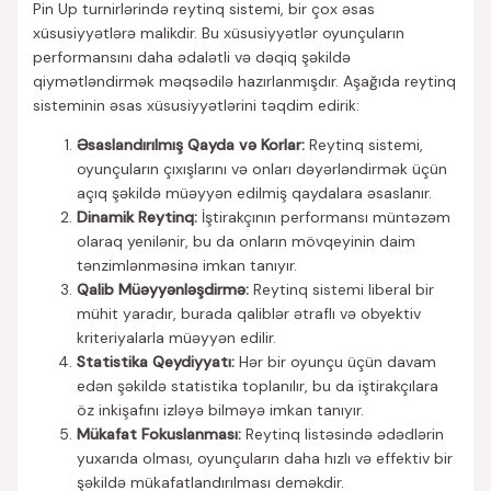
Pin Up turnirlərində reytinq sistemi, bir çox əsas
xüsusiyyətlərə malikdir. Bu xüsusiyyətlər oyunçuların
performansını daha ədalətli və dəqiq şəkildə
qiymətləndirmək məqsədilə hazırlanmışdır. Aşağıda reytinq
sisteminin əsas xüsusiyyətlərini təqdim edirik:
Əsaslandırılmış Qayda və Korlar:
Reytinq sistemi,
oyunçuların çıxışlarını və onları dəyərləndirmək üçün
açıq şəkildə müəyyən edilmiş qaydalara əsaslanır.
Dinamik Reytinq:
İştirakçının performansı müntəzəm
olaraq yenilənir, bu da onların mövqeyinin daim
tənzimlənməsinə imkan tanıyır.
Qalib Müəyyənləşdirmə:
Reytinq sistemi liberal bir
mühit yaradır, burada qaliblər ətraflı və obyektiv
kriteriyalarla müəyyən edilir.
Statistika Qeydiyyatı:
Hər bir oyunçu üçün davam
edən şəkildə statistika toplanılır, bu da iştirakçılara
öz inkişafını izləyə bilməyə imkan tanıyır.
Mükafat Fokuslanması:
Reytinq listəsində ədədlərin
yuxarıda olması, oyunçuların daha hızlı və effektiv bir
şəkildə mükafatlandırılması deməkdir.