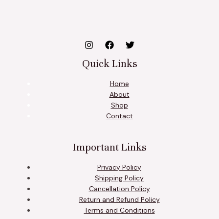
Quick Links
Home
About
Shop
Contact
Important Links
Privacy Policy
Shipping Policy
Cancellation Policy
Return and Refund Policy
Terms and Conditions