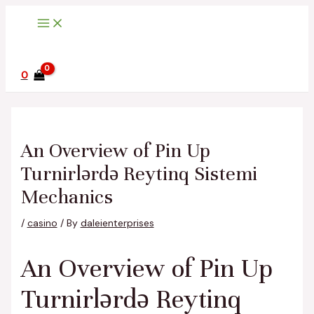
Main
Skip
Post
Menu
to
navigation
content
0
An Overview of Pin Up
Turnirlərdə Reytinq Sistemi
Mechanics
/
casino
/ By
daleienterprises
An Overview of Pin Up
Turnirlərdə Reytinq